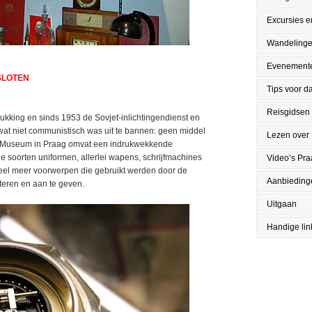
Excursies en
Wandeling
Evenement
ESLOTEN
Tips voor da
Reisgidsen
kking en sinds 1953 de Sovjet-inlichtingendienst en
 wat niet communistisch was uit te bannen: geen middel
Lezen over
B Museum in Praag omvat een indrukwekkende
 soorten uniformen, allerlei wapens, schrijfmachines
Video’s Pr
veel meer voorwerpen die gebruikt werden door de
Aanbieding
teren en aan te geven.
Uitgaan
Handige lin