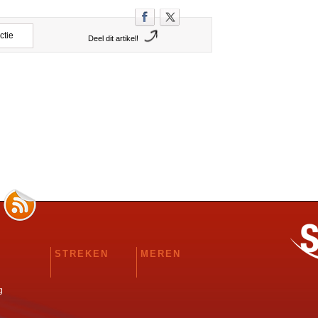
ctie
Deel dit artikel!
STREKEN
MEREN
g