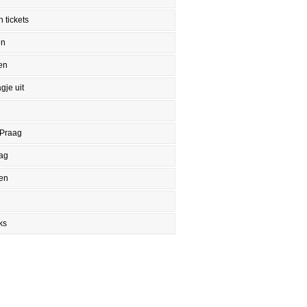
 tickets
en
en
gje uit
 Praag
aag
en
ks