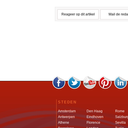
Reageer op dit artikel
Mail de reda
STEDEN
Amsterdam
Den Haag
Rome
Antwerpen
Eindhoven
Salzbur
Athene
Florence
Sevilla