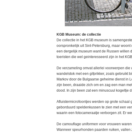
KGB Museum: de collectie
De collectie in het KGB museum is samengestel
oorspronkelijk uit Sint-Petersburg, maar woont 
een dergelijk museum want de Russen willen di
toeristen die wel geinteresseerd zijn in het KG
De verzameling omvat allerlei voorwerpen die 
wandelstok met een gifprikker, zoals gebruikt b
Markov door de Bulgaarse geheime dienst in Lo
zijn been, draaide zich om en zag een man me
dood. In zijn been zat een minuscuul kogeltje da
Afluistermicrofoontjes werden op grote schaal 
geborduurd speldenkussen te zien met een verb
waarin een fotocameraatje verborgen zit. Er w
De camouflage uniformen voor vrouwen waren 
Wanneer speurhonden paarden ruiken, vallen 