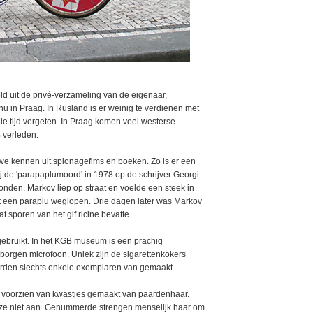
d uit de privé-verzameling van de eigenaar,
nu in Praag. In Rusland is er weinig te verdienen met
e tijd vergeten. In Praag komen veel westerse
B verleden.
we kennen uit spionagefims en boeken. Zo is er een
ij de 'parapaplumoord' in 1978 op de schrijver Georgi
nden. Markov liep op straat en voelde een steek in
t een paraplu weglopen. Drie dagen later was Markov
t sporen van het gif ricine bevatte.
gebruikt. In het KGB museum is een prachig
orgen microfoon. Uniek zijn de sigarettenkokers
erden slechts enkele exemplaren van gemaakt.
voorzien van kwastjes gemaakt van paardenhaar.
ze niet aan. Genummerde strengen menselijk haar om