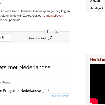
Uitgaan
g.
Handige lin
atijd verrassend. Toeristen kunnen geen genoeg krijgen
ietoren in de wijk Zizkov. Ook een
ondersteboven
s heel populair.
ctie
Deel dit artikel!
Herfst i
iets met Nederlandse
an Praag
 in Praag met Nederlandse gids!
Ads by Stedenman