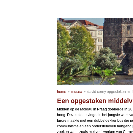
home
»
musea
»
david cerny opgestoken mid
Een opgestoken middelv
Midden op de Moldau in Praag dobberde in 20
hoog. Deze middelvinger is het jongste werk v
furore maakte met een dubbeldekker bus die pu
communisme en een ondersteboven hangend paa
zoeken want, zoals met veel werken van Cerny, 