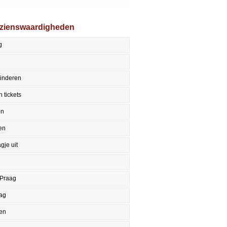
ezienswaardigheden
g
kinderen
 tickets
en
en
gje uit
 Praag
aag
en