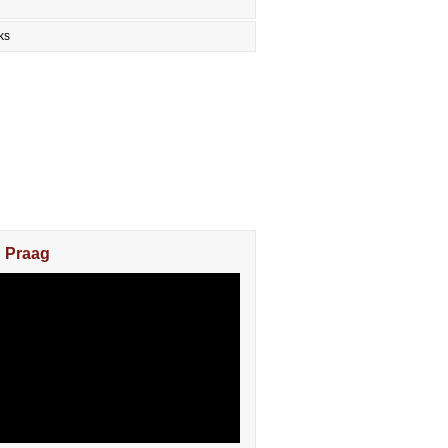
ks
n Praag