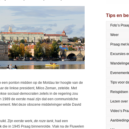
Tips en b
Foto’s Praa
Weer
Praag met 
Excursies en
Wandeling
Evenement
Tips voor da
p een ponton midden op de Moldau ter hoogte van de
r de linkse president, Milos Zeman, zetelde. Met
Reisgidsen
inkse sociaal-democraten zetels in de regering zou
an 1989 de eerste maal zijn dat een communistiche
Lezen over
arlement. Met deze obscene middelvinger wilde David
Video’s Pr
Aanbieding
ikt. Zijn eerste werk,
de roze tank
, had een
k die in 1945 Praag binnenrolde. Vlak na de Fluwelen