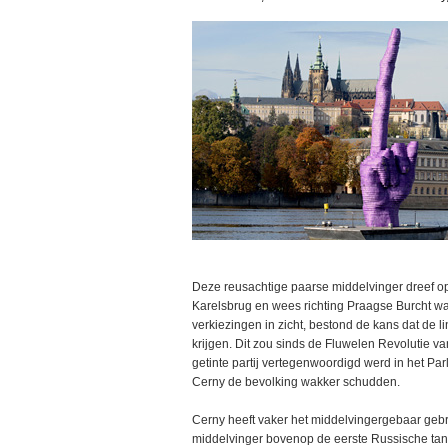
Deze reusachtige paarse middelvinger dreef o
Karelsbrug en wees richting Praagse Burcht waa
verkiezingen in zicht, bestond de kans dat de l
krijgen. Dit zou sinds de Fluwelen Revolutie v
getinte partij vertegenwoordigd werd in het P
Cerny de bevolking wakker schudden.
Cerny heeft vaker het middelvingergebaar gebru
middelvinger bovenop de eerste Russische tan