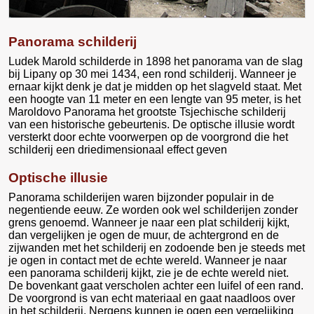
Panorama schilderij
Ludek Marold schilderde in 1898 het panorama van de slag
bij Lipany op 30 mei 1434, een rond schilderij. Wanneer je
ernaar kijkt denk je dat je midden op het slagveld staat. Met
een hoogte van 11 meter en een lengte van 95 meter, is het
Maroldovo Panorama het grootste Tsjechische schilderij
van een historische gebeurtenis. De optische illusie wordt
versterkt door echte voorwerpen op de voorgrond die het
schilderij een driedimensionaal effect geven
Optische illusie
Panorama schilderijen waren bijzonder populair in de
negentiende eeuw. Ze worden ook wel schilderijen zonder
grens genoemd. Wanneer je naar een plat schilderij kijkt,
dan vergelijken je ogen de muur, de achtergrond en de
zijwanden met het schilderij en zodoende ben je steeds met
je ogen in contact met de echte wereld. Wanneer je naar
een panorama schilderij kijkt, zie je de echte wereld niet.
De bovenkant gaat verscholen achter een luifel of een rand.
De voorgrond is van echt materiaal en gaat naadloos over
in het schilderij. Nergens kunnen je ogen een vergelijking