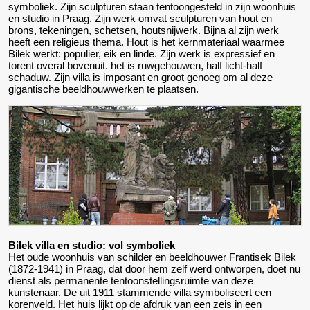
symboliek. Zijn sculpturen staan tentoongesteld in zijn woonhuis
en studio in Praag. Zijn werk omvat sculpturen van hout en
brons, tekeningen, schetsen, houtsnijwerk. Bijna al zijn werk
heeft een religieus thema. Hout is het kernmateriaal waarmee
Bilek werkt: populier, eik en linde. Zijn werk is expressief en
torent overal bovenuit. het is ruwgehouwen, half licht-half
schaduw. Zijn villa is imposant en groot genoeg om al deze
gigantische beeldhouwwerken te plaatsen.
Bilek villa en studio: vol symboliek
Het oude woonhuis van schilder en beeldhouwer Frantisek Bilek
(1872-1941) in Praag, dat door hem zelf werd ontworpen, doet nu
dienst als permanente tentoonstellingsruimte van deze
kunstenaar. De uit 1911 stammende villa symboliseert een
korenveld. Het huis lijkt op de afdruk van een zeis in een