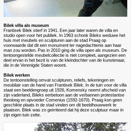
Bilek villa als museum
Frantisek Bilek stierf in 1941. Een jaar later waren de villa en
studio open voor het publiek. In 1963 schonk Bileks weduwe het
huis met meubels en sculpturen aan de stad Praag op
voorwaarde dat dit een monument ter nagedachtenis aan haar
man zou worden. Pas in 2010 ging de villa open als museum. De
tentoongestelde meubelcollectie is niet compleet, aangezien een
deel ervan in het bezit is van de kleindochter van de kunstenaar,
die in de Verenigde Staten woont.
Bilek werken
De tentoonstelling omvat sculpturen, reliefs, tekeningen en
meubilair van de hand van Frantisek Bilek. In de tuin voor de villa
staat een beeldengroep uit 1926, Komensky neemt afscheid van
zijn vaderland, Bileks eerbetoon aan de verbannen protestantse
theoloog en opvoeder Comenius (1592-1670). Praag kon geen
geschikte plaats in de stad vinden om dit beeldhouwwerk te
plaatsen. Bilek was zo geirriteerd dat hij deze sculptuur maar in
zijn eigen tuin zette.