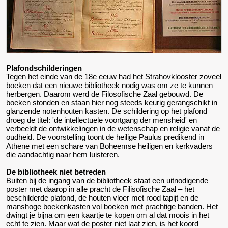
Plafondschilderingen
Tegen het einde van de 18e eeuw had het Strahovklooster zoveel
boeken dat een nieuwe bibliotheek nodig was om ze te kunnen
herbergen. Daarom werd de Filosofische Zaal gebouwd. De
boeken stonden en staan hier nog steeds keurig gerangschikt in
glanzende notenhouten kasten. De schildering op het plafond
droeg de titel: 'de intellectuele voortgang der mensheid' en
verbeeldt de ontwikkelingen in de wetenschap en religie vanaf de
oudheid. De voorstelling toont de heilige Paulus predikend in
Athene met een schare van Boheemse heiligen en kerkvaders
die aandachtig naar hem luisteren.
De bibliotheek niet betreden
Buiten bij de ingang van de bibliotheek staat een uitnodigende
poster met daarop in alle pracht de Filisofische Zaal – het
beschilderde plafond, de houten vloer met rood tapijt en de
manshoge boekenkasten vol boeken met prachtige banden. Het
dwingt je bijna om een kaartje te kopen om al dat moois in het
echt te zien. Maar wat de poster niet laat zien, is het koord