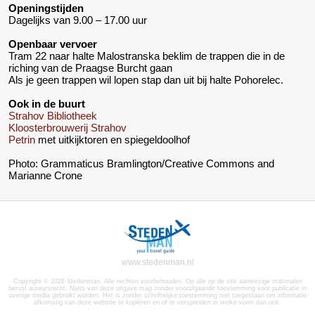
Openingstijden
Dagelijks van 9.00 – 17.00 uur
Openbaar vervoer
Tram 22 naar halte Malostranska beklim de trappen die in de
riching van de Praagse Burcht gaan
Als je geen trappen wil lopen stap dan uit bij halte Pohorelec.
Ook in de buurt
Strahov Bibliotheek
Kloosterbrouwerij Strahov
Petrin
met uitkijktoren en spiegeldoolhof
Photo: Grammaticus Bramlington/Creative Commons and
Marianne Crone
www.stedenman.nl
Copyright © 2026 Stedenman. Alle rechten voorbehouden. Op alle op de site aanwezige materialen
berust auteursrecht. Niets van deze uitgave mag zonder voorafgaande toestemming voor publicatie in
overige media gebruikt worden. Het is zonder schriftelijke toestemming niet toegestaan om informatie
afkomstig van deze website te kopiëren en of te verspreiden in welke vorm dan ook.