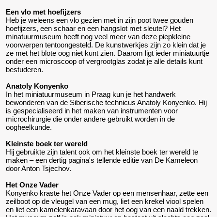
Een vlo met hoefijzers
Heb je weleens een vlo gezien met in zijn poot twee gouden
hoefijzers, een schaar en een hangslot met sleutel? Het
minatuurmuseum heeft nog veel meer van deze piepkleine
voorwerpen tentoongesteld. De kunstwerkjes zijn zo klein dat je
ze met het blote oog niet kunt zien. Daarom ligt ieder miniatuurtje
onder een microscoop of vergrootglas zodat je alle details kunt
bestuderen.
Anatoly Konyenko
In het miniatuurmuseum in Praag kun je het handwerk
bewonderen van de Siberische technicus Anatoly Konyenko. Hij
is gespecialiseerd in het maken van instrumenten voor
microchirurgie die onder andere gebruikt worden in de
oogheelkunde.
Kleinste boek ter wereld
Hij gebruikte zijn talent ook om het kleinste boek ter wereld te
maken – een dertig pagina's tellende editie van De Kameleon
door Anton Tsjechov.
Het Onze Vader
Konyenko kraste het Onze Vader op een mensenhaar, zette een
zeilboot op de vleugel van een mug, liet een krekel viool spelen
en liet een kamelenkaravaan door het oog van een naald trekken.