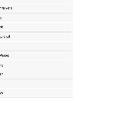
 tickets
en
en
gje uit
 Praag
aag
en
ks