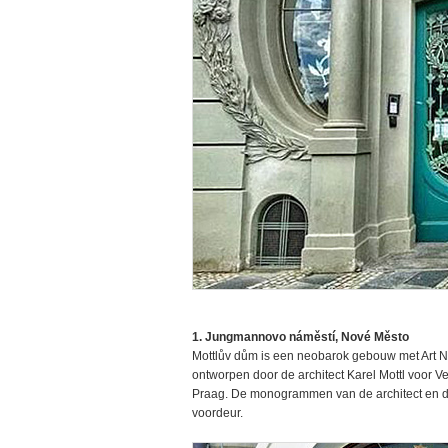
1. Jungmannovo náměstí, Nové Město
Mottlův dům is een neobarok gebouw met Art
ontworpen door de architect Karel Mottl voor Ven
Praag. De monogrammen van de architect en de 
voordeur.