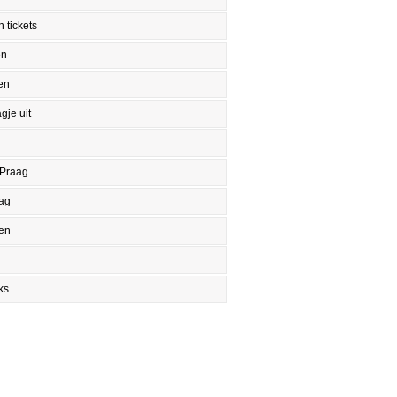
 tickets
en
en
gje uit
 Praag
aag
en
ks