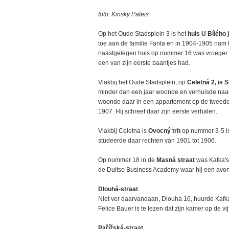
foto: Kinsky Paleis
Op het Oude Stadsplein 3 is het
huis U Bílého
toe aan de familie Fanta en in 1904-1905 nam K
naastgelegen huis op nummer 16 was vroeger 
een van zijn eerste baantjes had.
Vlakbij het Oude Stadsplein, op
Celetná 2, is 
minder dan een jaar woonde en verhuisde naar C
woonde daar in een appartement op de tweede
1907. Hij schreef daar zijn eerste verhalen.
Vlakbij Celetna is
Ovocný trh
op nummer 3-5 is
studeerde daar rechten van 1901 tot 1906.
Op nummer 18 in de
Masná straat
was Kafka's
de Duitse Business Academy waar hij een avo
Dlouhá-straat
Niet ver daarvandaan, Dlouhá 16, huurde Kafka 
Felice Bauer is te lezen dat zijn kamer op de vi
Pařížská-straat