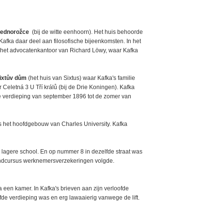
 jednorožce
(bij de witte eenhoorn). Het huis behoorde
afka daar deel aan filosofische bijeenkomsten. In het
het advocatenkantoor van Richard Löwy, waar Kafka
Sixtův dům
(het huis van Sixtus) waar Kafka's familie
eletná 3 U Tří králů (bij de Drie Koningen). Kafka
 verdieping van september 1896 tot de zomer van
 het hoofdgebouw van Charles University. Kafka
 lagere school. En op nummer 8 in dezelfde straat was
ndcursus werknemersverzekeringen volgde.
een kamer. In Kafka's brieven aan zijn verloofde
jfde verdieping was en erg lawaaierig vanwege de lift.