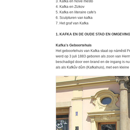
3. Kafka en Nove mesto
4. Kafka en Zizkov
5. Kafka en literaire cafe's
6. Sculpturen van kafka
7. Het graf van Kafka
1. KAFKA EN DE OUDE STAD EN OMGEVIN
Kafka's Geboortehuis
Het geboortehuis van Kafka staat op náměstí F
werd op 3 juli 1883 geboren als zoon van Herma
beschadigd door een brand en de ingang is nu 
als als Kafkův dům (Kafkahuis), met een kleine t