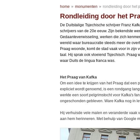
home
»
monumenten
»
rondleiding door het 
Rondleiding door het Pr
De Duitstalige Tsjechische schrijver Franz Kaf
schrijvers van de 20e eeuw. Zijn bekendste wer
Gedaanteverwisseling, werken die zich kenmerke
wereld waar bureaucratie steeds meer de overhan
Praag woonde, komt de stad vaak voor in zijn ve
taal. Hij sprak ook vloeiend Tsjechisch. Praag 
waar Duits de lingua franca was.
Het Praag van Kafka
Om een idee te krijgen van het Praag dat een p
expliciet wordt genoemd, is een rondgang la
werkte een soort pelgrimstocht voor Kafka's fa
ongeschonden gebleven. Ware Kafka nog in leve
Hij verhuisde vele malen en veranderde vaak va
aan hem herinneren. Met behulp van Google map