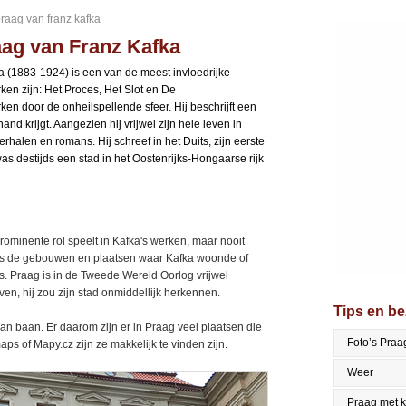
praag van franz kafka
aag van Franz Kafka
ka (1883-1924) is een van de meest invloedrijke
ken zijn: Het Proces, Het Slot en De
n door de onheilspellende sfeer. Hij beschrijft een
d krijgt. Aangezien hij vrijwel zijn hele leven in
rhalen en romans. Hij schreef in het Duits, zijn eerste
was destijds een stad in het Oostenrijks-Hongaarse rijk
rominente rol speelt in Kafka's werken, maar nooit
ngs de gebouwen en plaatsen waar Kafka woonde of
ns. Praag is in de Tweede Wereld Oorlog vrijwel
n, hij zou zijn stad onmiddellijk herkennen.
Tips en b
n baan. Er daarom zijn er in Praag veel plaatsen die
Foto’s Praa
s of Mapy.cz zijn ze makkelijk te vinden zijn.
Weer
Praag met 