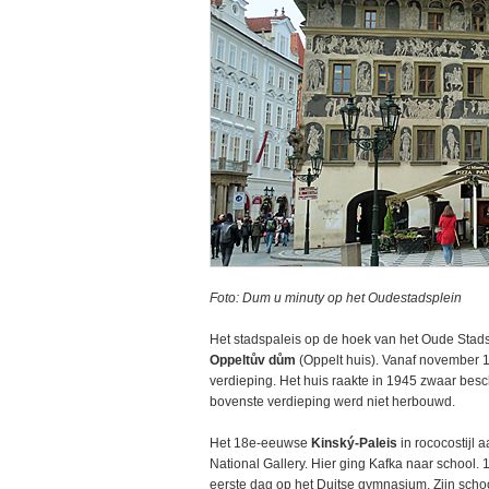
Foto: Dum u minuty op het Oudestadsplein
Het stadspaleis op de hoek van het Oude Stadsp
Oppeltův dům
(Oppelt huis). Vanaf november 
verdieping. Het huis raakte in 1945 zwaar besc
bovenste verdieping werd niet herbouwd.
Het 18e-eeuwse
Kinský-Paleis
in rococostijl 
National Gallery. Hier ging Kafka naar school.
eerste dag op het Duitse gymnasium. Zijn schoo