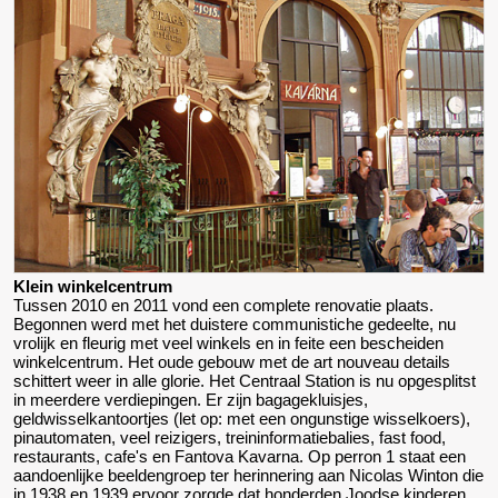
Klein winkelcentrum
Tussen 2010 en 2011 vond een complete renovatie plaats.
Begonnen werd met het duistere communistiche gedeelte, nu
vrolijk en fleurig met veel winkels en in feite een bescheiden
winkelcentrum. Het oude gebouw met de art nouveau details
schittert weer in alle glorie. Het Centraal Station is nu opgesplitst
in meerdere verdiepingen. Er zijn bagagekluisjes,
geldwisselkantoortjes (let op: met een ongunstige wisselkoers),
pinautomaten, veel reizigers, treininformatiebalies, fast food,
restaurants, cafe's en Fantova Kavarna. Op perron 1 staat een
aandoenlijke beeldengroep ter herinnering aan Nicolas Winton die
in 1938 en 1939 ervoor zorgde dat honderden Joodse kinderen