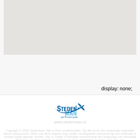
display: none;
www.stedenman.nl
Copyright © 2026 Stedenman. Alle rechten voorbehouden. Op alle op de site aanwezige materialen
berust auteursrecht. Niets van deze uitgave mag zonder voorafgaande toestemming voor publicatie in
overige media gebruikt worden. Het is zonder schriftelijke toestemming niet toegestaan om informatie
afkomstig van deze website te kopiëren en of te verspreiden in welke vorm dan ook.