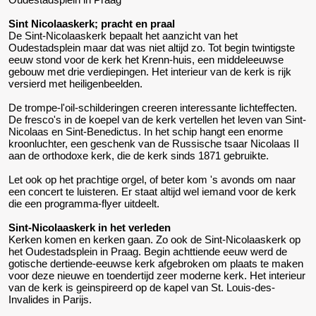
Sint Nicolaaskerk; pracht en praal
De Sint-Nicolaaskerk bepaalt het aanzicht van het
Oudestadsplein maar dat was niet altijd zo. Tot begin twintigste
eeuw stond voor de kerk het Krenn-huis, een middeleeuwse
gebouw met drie verdiepingen. Het interieur van de kerk is rijk
versierd met heiligenbeelden.
De trompe-l'oil-schilderingen creeren interessante lichteffecten.
De fresco's in de koepel van de kerk vertellen het leven van Sint-
Nicolaas en Sint-Benedictus. In het schip hangt een enorme
kroonluchter, een geschenk van de Russische tsaar Nicolaas II
aan de orthodoxe kerk, die de kerk sinds 1871 gebruikte.
Let ook op het prachtige orgel, of beter kom 's avonds om naar
een concert te luisteren. Er staat altijd wel iemand voor de kerk
die een programma-flyer uitdeelt.
Sint-Nicolaaskerk in het verleden
Kerken komen en kerken gaan. Zo ook de Sint-Nicolaaskerk op
het Oudestadsplein in Praag. Begin achttiende eeuw werd de
gotische dertiende-eeuwse kerk afgebroken om plaats te maken
voor deze nieuwe en toendertijd zeer moderne kerk. Het interieur
van de kerk is geinspireerd op de kapel van St. Louis-des-
Invalides in Parijs.