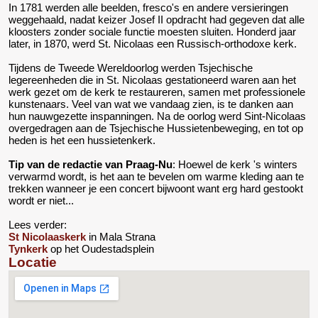
In 1781 werden alle beelden, fresco's en andere versieringen
weggehaald, nadat keizer Josef II opdracht had gegeven dat alle
kloosters zonder sociale functie moesten sluiten. Honderd jaar
later, in 1870, werd St. Nicolaas een Russisch-orthodoxe kerk.
Tijdens de Tweede Wereldoorlog werden Tsjechische
legereenheden die in St. Nicolaas gestationeerd waren aan het
werk gezet om de kerk te restaureren, samen met professionele
kunstenaars. Veel van wat we vandaag zien, is te danken aan
hun nauwgezette inspanningen. Na de oorlog werd Sint-Nicolaas
overgedragen aan de Tsjechische Hussietenbeweging, en tot op
heden is het een hussietenkerk.
Tip van de redactie van Praag-Nu
: Hoewel de kerk 's winters
verwarmd wordt, is het aan te bevelen om warme kleding aan te
trekken wanneer je een concert bijwoont want erg hard gestookt
wordt er niet...
Lees verder:
St Nicolaaskerk
in Mala Strana
Tynkerk
op het Oudestadsplein
Locatie