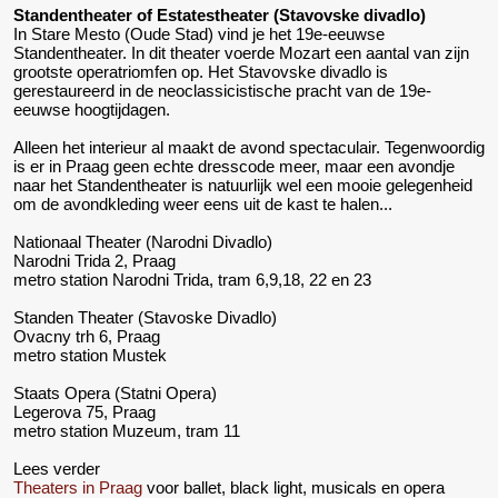
Standentheater of Estatestheater (Stavovske divadlo)
In Stare Mesto (Oude Stad) vind je het 19e-eeuwse
Standentheater. In dit theater voerde Mozart een aantal van zijn
grootste operatriomfen op. Het Stavovske divadlo is
gerestaureerd in de neoclassicistische pracht van de 19e-
eeuwse hoogtijdagen.
Alleen het interieur al maakt de avond spectaculair. Tegenwoordig
is er in Praag geen echte dresscode meer, maar een avondje
naar het Standentheater is natuurlijk wel een mooie gelegenheid
om de avondkleding weer eens uit de kast te halen...
Nationaal Theater (Narodni Divadlo)
Narodni Trida 2, Praag
metro station Narodni Trida, tram 6,9,18, 22 en 23
Standen Theater (Stavoske Divadlo)
Ovacny trh 6, Praag
metro station Mustek
Staats Opera (Statni Opera)
Legerova 75, Praag
metro station Muzeum, tram 11
Lees verder
Theaters in Praag
voor ballet, black light, musicals en opera