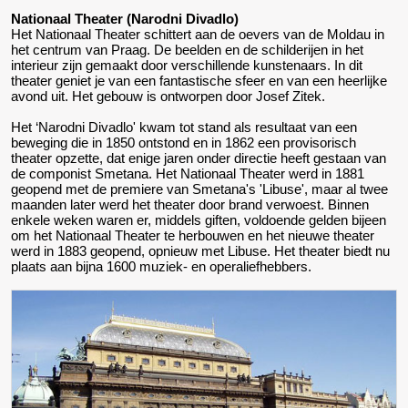
Nationaal Theater (Narodni Divadlo)
Het Nationaal Theater schittert aan de oevers van de Moldau in
het centrum van Praag. De beelden en de schilderijen in het
interieur zijn gemaakt door verschillende kunstenaars. In dit
theater geniet je van een fantastische sfeer en van een heerlijke
avond uit. Het gebouw is ontworpen door Josef Zitek.
Het ‘Narodni Divadlo' kwam tot stand als resultaat van een
beweging die in 1850 ontstond en in 1862 een provisorisch
theater opzette, dat enige jaren onder directie heeft gestaan van
de componist Smetana. Het Nationaal Theater werd in 1881
geopend met de premiere van Smetana's 'Libuse', maar al twee
maanden later werd het theater door brand verwoest. Binnen
enkele weken waren er, middels giften, voldoende gelden bijeen
om het Nationaal Theater te herbouwen en het nieuwe theater
werd in 1883 geopend, opnieuw met Libuse. Het theater biedt nu
plaats aan bijna 1600 muziek- en operaliefhebbers.