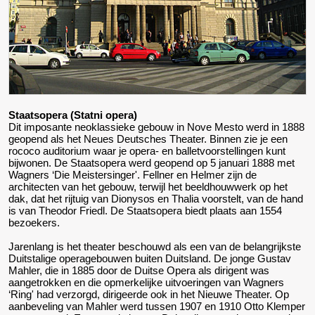
Staatsopera (Statni opera)
Dit imposante neoklassieke gebouw in Nove Mesto werd in 1888
geopend als het Neues Deutsches Theater. Binnen zie je een
rococo auditorium waar je opera- en balletvoorstellingen kunt
bijwonen. De Staatsopera werd geopend op 5 januari 1888 met
Wagners ‘Die Meistersinger'. Fellner en Helmer zijn de
architecten van het gebouw, terwijl het beeldhouwwerk op het
dak, dat het rijtuig van Dionysos en Thalia voorstelt, van de hand
is van Theodor Friedl. De Staatsopera biedt plaats aan 1554
bezoekers.
Jarenlang is het theater beschouwd als een van de belangrijkste
Duitstalige operagebouwen buiten Duitsland. De jonge Gustav
Mahler, die in 1885 door de Duitse Opera als dirigent was
aangetrokken en die opmerkelijke uitvoeringen van Wagners
‘Ring' had verzorgd, dirigeerde ook in het Nieuwe Theater. Op
aanbeveling van Mahler werd tussen 1907 en 1910 Otto Klemper