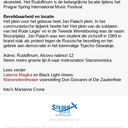
akoestiek. Het Rudolfinum is de belangrijkste locatie tijdens het
Prague Spring International Music Festival.
Bereikbaarheid en locatie
Het plein voor het gebouw heet Jan Palach plein. In het
communistische tijdperk heette het 'Het plein van de soldaten
van het Rode Leger' en in de Tweede Wereldoorlog was de naam
Mozartplatz. Jan Palach was een student die zichzelf in 1969 in
brand stak als protest tegen de Russische bezetting en het
gebrek aan democratie in het toenmalige Tsjecho-Slowakije.
Adres: Rudolfinum, Alsovo nabrezi 12
Neem metro groene lijn A naar metrostation Staromestska
Lees verder
Laterna Magika
en Black Light shows
Marionettentheater
voorstelling Don Giovanni of Die Zauberflote
foto's Marianne Crone
www.stedenman.nl
Copyright © 2026 Stedenman. Alle rechten voorbehouden. Op alle op de site aanwezige materialen