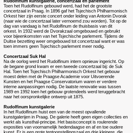
Rudolfinum kunstgalerie, concertzaal en parlement
Toen het Rudolfinum gebouwd werd, had het de grootste
concertzaal in Praag. In 1896 gaf het Tsjechisch Philharmonisch
Orkest hier zijn eerste concert onder leiding van Antonin Dvorak
(naar wie de concertzaal later vernoemd zou worden). Tot op de
dag van vandaag is het Rudolfinum de thuisbasis van dit
orkest. In 1932 werd de Dvorakzaal omgebouwd en gebruikt
voor bijeenkomsten van het Tsjechische parlement. Tijdens de
Duitse bezetting weer omgebouwd tot concertzaal want er was
toen immers geen Tsjechisch parlement meer nodig.
Concertzaal Suk Hal
Na de oorlog werd het Rudolfinum intern opnieuw ingericht. Op
de begane grond kwam er een tweede concertzaal bij: de Suk
Hal. Toen het Tsjechisch Philharmonisch Orkest het gebouw
moest delen met de Praagse Academie voor Uitvoerende
Kunsten en het Praagse Conservatorium waren er verdere
interne aanpassingen nodig. De laatste renovatie was tussen
1989 en 1992 toen het gebouw grotendeels werd teruggebracht
naar het oorspronkelijke ontwerp uit 1875.
Rudolfinum kunstgalerie
In het Rudolfinum huist een van de meest opvallende
kunstgalerijen in Praag. De galerie heeft geen eigen collecties en
werkt als kunsthal-principe. Het basisconcept is roulerende
exposities van voornamelijk hedendaagse en af en toe oudere
kunst. Er is een grote tentoonstellingszaal en drie kleinere, die