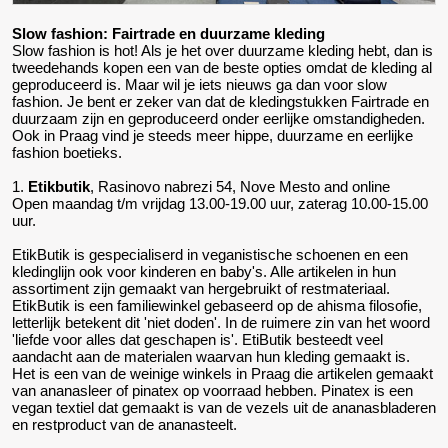
Slow fashion: Fairtrade en duurzame kleding
Slow fashion is hot! Als je het over duurzame kleding hebt, dan is
tweedehands kopen een van de beste opties omdat de kleding al
geproduceerd is. Maar wil je iets nieuws ga dan voor slow
fashion. Je bent er zeker van dat de kledingstukken Fairtrade en
duurzaam zijn en geproduceerd onder eerlijke omstandigheden.
Ook in Praag vind je steeds meer hippe, duurzame en eerlijke
fashion boetieks.
1.
Etikbutik
, Rasinovo nabrezi 54, Nove Mesto and online
Open maandag t/m vrijdag 13.00-19.00 uur, zaterag 10.00-15.00
uur.
EtikButik is gespecialiserd in veganistische schoenen en een
kledinglijn ook voor kinderen en baby's. Alle artikelen in hun
assortiment zijn gemaakt van hergebruikt of restmateriaal.
EtikButik is een familiewinkel gebaseerd op de ahisma filosofie,
letterlijk betekent dit 'niet doden'. In de ruimere zin van het woord
'liefde voor alles dat geschapen is'. EtiButik besteedt veel
aandacht aan de materialen waarvan hun kleding gemaakt is.
Het is een van de weinige winkels in Praag die artikelen gemaakt
van ananasleer of pinatex op voorraad hebben. Pinatex is een
vegan textiel dat gemaakt is van de vezels uit de ananasbladeren
en restproduct van de ananasteelt.