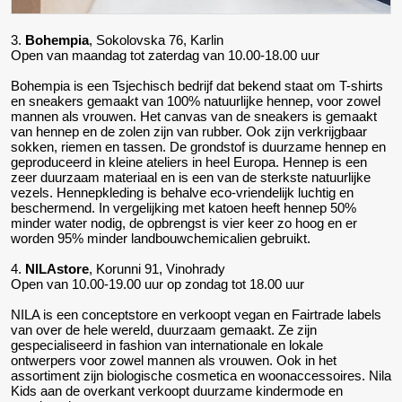
3.
Bohempia
, Sokolovska 76, Karlin
Open van maandag tot zaterdag van 10.00-18.00 uur
Bohempia is een Tsjechisch bedrijf dat bekend staat om T-shirts
en sneakers gemaakt van 100% natuurlijke hennep, voor zowel
mannen als vrouwen. Het canvas van de sneakers is gemaakt
van hennep en de zolen zijn van rubber. Ook zijn verkrijgbaar
sokken, riemen en tassen. De grondstof is duurzame hennep en
geproduceerd in kleine ateliers in heel Europa. Hennep is een
zeer duurzaam materiaal en is een van de sterkste natuurlijke
vezels. Hennepkleding is behalve eco-vriendelijk luchtig en
beschermend. In vergelijking met katoen heeft hennep 50%
minder water nodig, de opbrengst is vier keer zo hoog en er
worden 95% minder landbouwchemicalien gebruikt.
4.
NILAstore
, Korunni 91, Vinohrady
Open van 10.00-19.00 uur op zondag tot 18.00 uur
NILA is een conceptstore en verkoopt vegan en Fairtrade labels
van over de hele wereld, duurzaam gemaakt. Ze zijn
gespecialiseerd in fashion van internationale en lokale
ontwerpers voor zowel mannen als vrouwen. Ook in het
assortiment zijn biologische cosmetica en woonaccessoires. Nila
Kids aan de overkant verkoopt duurzame kindermode en