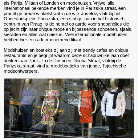
als Parijs, Milaan of Londen en modehuizen. Vrijwel alle
internationaal bekende merken vind je in Parizska straat, een
prachtige brede winkelstraat in de wijk Josefov, vlak bij het
Oudestadsplein. Pariszska, een statige laan in het historisch
centrum van Praag, is de hemel op aarde voor shopaholics die
op jacht zijn naar chique mode en bijpassende schoenen, sjaals,
sieraden en alles wat uniek is. Veel internationale modehuizen
hebben hier een adembenemend filiaal.
Modehuizen en boetieks zij aan zij met trendy cafes en chique
restaurants en je begrijpt waarom deze schaduwrijke laan doet
denken aan Parijs. In de Dusni en Dlouha Straat, vlakbij de
Parizska straat, vind je modeboetieks van jonge, Tsjechische
modeontwerpers.