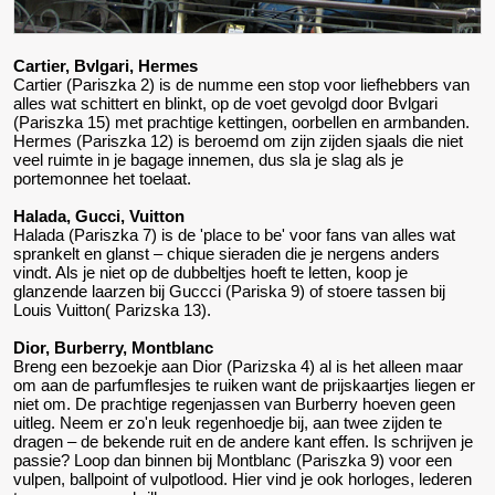
Cartier, Bvlgari, Hermes
Cartier (Pariszka 2) is de numme een stop voor liefhebbers van
alles wat schittert en blinkt, op de voet gevolgd door Bvlgari
(Pariszka 15) met prachtige kettingen, oorbellen en armbanden.
Hermes (Pariszka 12) is beroemd om zijn zijden sjaals die niet
veel ruimte in je bagage innemen, dus sla je slag als je
portemonnee het toelaat.
Halada, Gucci, Vuitton
Halada (Pariszka 7) is de 'place to be' voor fans van alles wat
sprankelt en glanst – chique sieraden die je nergens anders
vindt. Als je niet op de dubbeltjes hoeft te letten, koop je
glanzende laarzen bij Guccci (Pariska 9) of stoere tassen bij
Louis Vuitton( Parizska 13).
Dior, Burberry, Montblanc
Breng een bezoekje aan Dior (Parizska 4) al is het alleen maar
om aan de parfumflesjes te ruiken want de prijskaartjes liegen er
niet om. De prachtige regenjassen van Burberry hoeven geen
uitleg. Neem er zo'n leuk regenhoedje bij, aan twee zijden te
dragen – de bekende ruit en de andere kant effen. Is schrijven je
passie? Loop dan binnen bij Montblanc (Pariszka 9) voor een
vulpen, ballpoint of vulpotlood. Hier vind je ook horloges, lederen