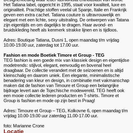
Het Tatiana label, opgericht in 1995, staat voor kwaliteit, luxe en
originaliteit. Prachtige stoffen veelal uit Spanje, Italie en Frankrijk
geven een extra cachet. Tatiana couture is ultravrouwelijk en
elegant met een lichte, sexy uitstraling. De ontwerpen van Tatana
zijn eigentijds en om dagelijks te dragen. Haar avond- en
bruidskleding heeft als kenmerk strakke lijnen en is tijdloos.
Adres: Boutique Tatiana, Dusni 1, open maandag t/m vrijdag
10.00-19.00 uur, zaterdag tot 17.00 uur.
Fashion en mode Boetiek Timore et Group - TEG
TEG fashion is een goede mix van klassiek design en eigentijdse
modetrends: stijlvol, elegant, eenvoudig en bovenal heel
draagbaar. De collectie verandert met de seizoenen en is altijd
kleinschalig en daarom uniek. Een elegante, minimalistische
benadering van kleur en design, in combinatie met vakmanschap
maken dat de fashion van Timoure et Group een belangrijke
bijdrage levert aan de Tsjechische modewereld. TEG heeft ook
een mooie collectie lederen producten en T-shirts. Timore et
Group is fashion en mode op zijn best in Praag!
Adres: Timoure et Group – TEG, Kolkovne 6, open maandag t/m
vrijdag 10.00-19.00 uur zaterdag 11.00-17.00 uur.
foto: Marianne Crone
Locatie