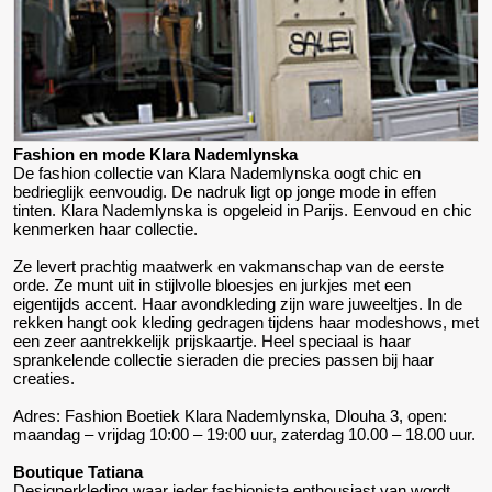
Fashion en mode Klara Nademlynska
De fashion collectie van Klara Nademlynska oogt chic en
bedrieglijk eenvoudig. De nadruk ligt op jonge mode in effen
tinten. Klara Nademlynska is opgeleid in Parijs. Eenvoud en chic
kenmerken haar collectie.
Ze levert prachtig maatwerk en vakmanschap van de eerste
orde. Ze munt uit in stijlvolle bloesjes en jurkjes met een
eigentijds accent. Haar avondkleding zijn ware juweeltjes. In de
rekken hangt ook kleding gedragen tijdens haar modeshows, met
een zeer aantrekkelijk prijskaartje. Heel speciaal is haar
sprankelende collectie sieraden die precies passen bij haar
creaties.
Adres: Fashion Boetiek Klara Nademlynska, Dlouha 3, open:
maandag – vrijdag 10:00 – 19:00 uur, zaterdag 10.00 – 18.00 uur.
Boutique Tatiana
Designerkleding waar ieder fashionista enthousiast van wordt.