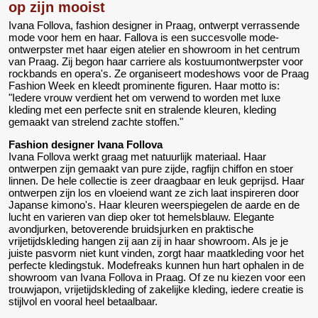
op zijn mooist
Ivana Follova, fashion designer in Praag, ontwerpt verrassende
mode voor hem en haar. Fallova is een succesvolle mode-
ontwerpster met haar eigen atelier en showroom in het centrum
van Praag. Zij begon haar carriere als kostuumontwerpster voor
rockbands en opera's. Ze organiseert modeshows voor de Praag
Fashion Week en kleedt prominente figuren. Haar motto is:
"Iedere vrouw verdient het om verwend to worden met luxe
kleding met een perfecte snit en stralende kleuren, kleding
gemaakt van strelend zachte stoffen."
Fashion designer Ivana Follova
Ivana Follova werkt graag met natuurlijk materiaal. Haar
ontwerpen zijn gemaakt van pure zijde, ragfijn chiffon en stoer
linnen. De hele collectie is zeer draagbaar en leuk geprijsd. Haar
ontwerpen zijn los en vloeiend want ze zich laat inspireren door
Japanse kimono's. Haar kleuren weerspiegelen de aarde en de
lucht en varieren van diep oker tot hemelsblauw. Elegante
avondjurken, betoverende bruidsjurken en praktische
vrijetijdskleding hangen zij aan zij in haar showroom. Als je je
juiste pasvorm niet kunt vinden, zorgt haar maatkleding voor het
perfecte kledingstuk. Modefreaks kunnen hun hart ophalen in de
showroom van Ivana Follova in Praag. Of ze nu kiezen voor een
trouwjapon, vrijetijdskleding of zakelijke kleding, iedere creatie is
stijlvol en vooral heel betaalbaar.