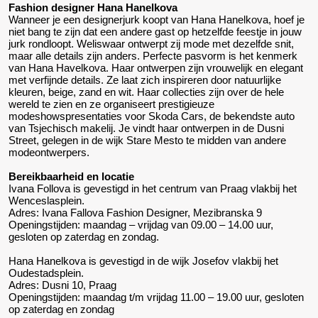
Fashion designer Hana Hanelkova
Wanneer je een designerjurk koopt van Hana Hanelkova, hoef je
niet bang te zijn dat een andere gast op hetzelfde feestje in jouw
jurk rondloopt. Weliswaar ontwerpt zij mode met dezelfde snit,
maar alle details zijn anders. Perfecte pasvorm is het kenmerk
van Hana Havelkova. Haar ontwerpen zijn vrouwelijk en elegant
met verfijnde details. Ze laat zich inspireren door natuurlijke
kleuren, beige, zand en wit. Haar collecties zijn over de hele
wereld te zien en ze organiseert prestigieuze
modeshowspresentaties voor Skoda Cars, de bekendste auto
van Tsjechisch makelij. Je vindt haar ontwerpen in de Dusni
Street, gelegen in de wijk Stare Mesto te midden van andere
modeontwerpers.
Bereikbaarheid en locatie
Ivana Follova is gevestigd in het centrum van Praag vlakbij het
Wenceslasplein.
Adres: Ivana Fallova Fashion Designer, Mezibranska 9
Openingstijden: maandag – vrijdag van 09.00 – 14.00 uur,
gesloten op zaterdag en zondag.
Hana Hanelkova is gevestigd in de wijk Josefov vlakbij het
Oudestadsplein.
Adres: Dusni 10, Praag
Openingstijden: maandag t/m vrijdag 11.00 – 19.00 uur, gesloten
op zaterdag en zondag