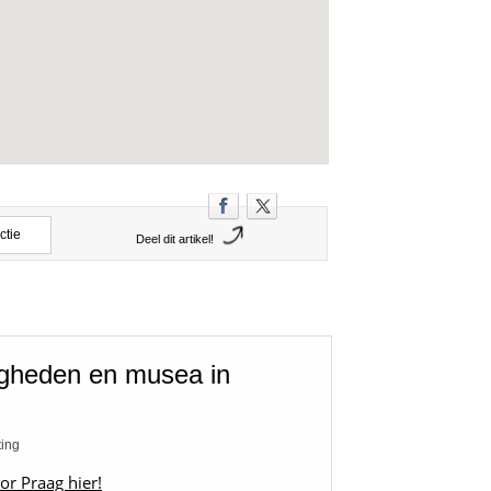
ctie
Deel dit artikel!
igheden en musea in
ting
or Praag hier!