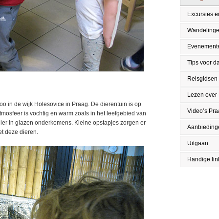
Excursies en
Wandeling
Evenement
Tips voor da
Reisgidsen
Lezen over
oo in de wijk Holesovice in Praag. De dierentuin is op
Video’s Pr
mosfeer is vochtig en warm zoals in het leefgebied van
hier in glazen onderkomens. Kleine opstapjes zorgen er
Aanbieding
t deze dieren.
Uitgaan
Handige lin