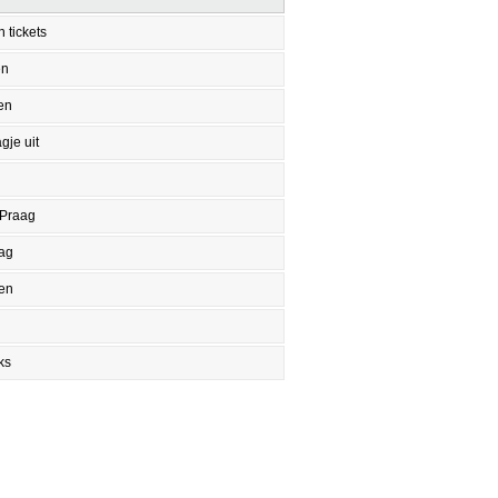
 tickets
en
en
gje uit
 Praag
aag
en
ks