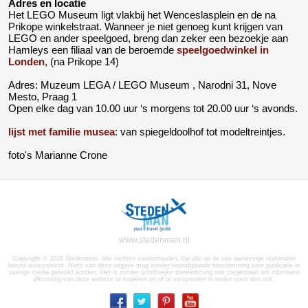
Adres en locatie
Het LEGO Museum ligt vlakbij het Wenceslasplein en de na
Prikope winkelstraat. Wanneer je niet genoeg kunt krijgen van
LEGO en ander speelgoed, breng dan zeker een bezoekje aan
Hamleys een filiaal van de beroemde
speelgoedwinkel in
Londen
, (na Prikope 14)
Adres: Muzeum LEGA / LEGO Museum , Narodni 31, Nove
Mesto, Praag 1
Open elke dag van 10.00 uur ‘s morgens tot 20.00 uur ‘s avonds.
lijst met familie musea
: van spiegeldoolhof tot modeltreintjes.
foto's Marianne Crone
www.stedenman.nl
Copyright © 2026 Stedenman. Alle rechten voorbehouden. Op alle op de site aanwezige materialen
berust auteursrecht. Niets van deze uitgave mag zonder voorafgaande toestemming voor publicatie in
overige media gebruikt worden. Het is zonder schriftelijke toestemming niet toegestaan om informatie
afkomstig van deze website te kopiëren en of te verspreiden in welke vorm dan ook.