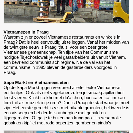
Vietnamezen in Praag
Waarom zijn er zoveel Vietnamese restaurants en winkels in
Praag? Dat is heel eenvoudig uit te leggen. Vanaf het midden van
de twintigste eeuw is Praag 'thuis' voor een zeer grote
Vietnamese gemeenschap. Ten tijde van het Communisme
nodigde Tsjechoslowakije veel gastarbeiders uit vanuit Vietnam,
een bevriend communistisch regime. Na de val van het
communisme in 1989 bleven de gastarbeiders voorgoed in
Praag.
Sapa Markt en Vietnamees eten
Op de Sapa Markt liggen verspreid allerlei leuke Vietnamese
eetttentjes. Ook als niet vegetarier zullen je smaakpapillen hier
feest vieren. Klinkt ca kho met du'a chua, bun ca en ca tim xao
tom thit als muziek in je oren? Dan is Praag de stad waar je moet
zijn. Het eerste gerecht is vis met pikante groenten, het tweede is
een vissoep en het derde is aubergine met gehakt en
tijgergarnalen. Of ga je te buiten aan kung pao – in sesamolie
gebakken kipfilet met rode pepertjes, gember en pinda's.