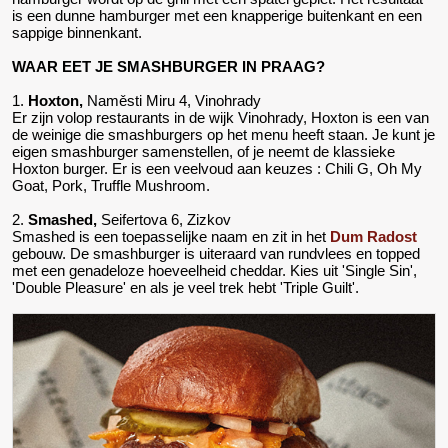
is een dunne hamburger met een knapperige buitenkant en een
sappige binnenkant.
WAAR EET JE SMASHBURGER IN PRAAG?
1.
Hoxton,
Naměsti Miru 4, Vinohrady
Er zijn volop restaurants in de wijk Vinohrady, Hoxton is een van
de weinige die smashburgers op het menu heeft staan. Je kunt je
eigen smashburger samenstellen, of je neemt de klassieke
Hoxton burger. Er is een veelvoud aan keuzes : Chili G, Oh My
Goat, Pork, Truffle Mushroom.
2.
Smashed,
Seifertova 6, Zizkov
Smashed is een toepasselijke naam en zit in het
Dum Radost
gebouw. De smashburger is uiteraard van rundvlees en topped
met een genadeloze hoeveelheid cheddar. Kies uit 'Single Sin',
'Double Pleasure' en als je veel trek hebt 'Triple Guilt'.