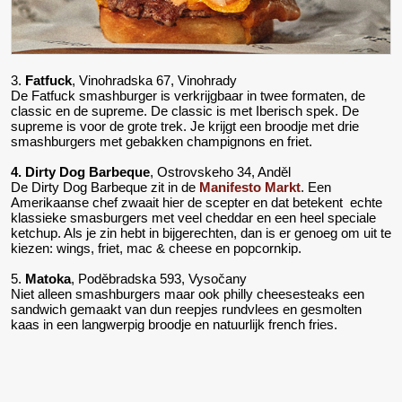
3.
Fatfuck
, Vinohradska 67, Vinohrady
De Fatfuck smashburger is verkrijgbaar in twee formaten, de
classic en de supreme. De classic is met Iberisch spek. De
supreme is voor de grote trek. Je krijgt een broodje met drie
smashburgers met gebakken champignons en friet.
4. Dirty Dog Barbeque
, Ostrovskeho 34, Anděl
De Dirty Dog Barbeque zit in de
Manifesto Markt
. Een
Amerikaanse chef zwaait hier de scepter en dat betekent echte
klassieke smasburgers met veel cheddar en een heel speciale
ketchup. Als je zin hebt in bijgerechten, dan is er genoeg om uit te
kiezen: wings, friet, mac & cheese en popcornkip.
5.
Matoka
, Poděbradska 593, Vysočany
Niet alleen smashburgers maar ook philly cheesesteaks een
sandwich gemaakt van dun reepjes rundvlees en gesmolten
kaas in een langwerpig broodje en natuurlijk french fries.