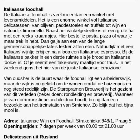
Italiaanse foodhall
De Italiaanse foodhall is veel meer dan een winkel met
levensmiddelen. Het is een enorme winkel vol Italiaanse
delicatessen; van olijven, paddestoelen en truffels tot wijn en
natuurlijk limoncello. Naast het winkelgedeelte is er een grote hal
met een reeks kraampjes. Hier bestel je pasta, pizza of waar je
maar trek in hebt. Dan ga je aan een van de lange
gemeenschappelijke tafels lekker zitten eten. Natuurlijk met een
Italiaans wijntje erbij en na afloop een Italiaanse espresso. Bij de
Italiaanse bakker in een derde ruimte sla je brood en Italiaanse
'dolce' in. Of je neemt een take-away maaltijd voor thuis. In het
weekend gonst het hier van de juiste Italiaanse 'emozione'.
Van oudsher is de buurt waar de foodhall ligt een arbeiderswijk,
maar de wijk is nu geliefd om te wonen omdat de huizenprijzen
nog steed redelijk zijn. De Staropramen Brouwerij is het gezicht
van dit verleden (zeker doen: rondleiding en proeverij). Wanneer
je van communistiche architectuur houdt, breng dan een
bezoekje aan het treinstation van Smichov. Zo lelijk dat het bijna
mooi is.
Adres
: Italiaanse Wijn en Foodhall, Strakonicka 948/1, Praag 5
Openingstijden
: 7 dagen per week van 09.00 tot 21.00 uur
Delicatessen uit Rusland