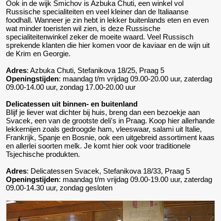
Ook in de wijk Smichov is Azbuka Chuti, een winkel vol
Russische specialiteiten en veel kleiner dan de Italiaanse
foodhall. Wanneer je zin hebt in lekker buitenlands eten en even
wat minder toeristen wil zien, is deze Russische
specialiteitenwinkel zeker de moeite waard. Veel Russisch
sprekende klanten die hier komen voor de kaviaar en de wijn uit
de Krim en Georgie.
Adres
: Azbuka Chuti, Stefanikova 18/25, Praag 5
Openingstijden
: maandag t/m vrijdag 09.00-20.00 uur, zaterdag
09.00-14.00 uur, zondag 17.00-20.00 uur
Delicatessen uit binnen- en buitenland
Blijf je liever wat dichter bij huis, breng dan een bezoekje aan
Svacek, een van de grootste deli's in Praag. Koop hier allerhande
lekkernijen zoals gedroogde ham, vleeswaar, salami uit Italie,
Frankrijk, Spanje en Bosnie, ook een uitgebreid assortiment kaas
en allerlei soorten melk. Je komt hier ook voor traditionele
Tsjechische produkten.
Adres
: Delicatessen Svacek, Stefanikova 18/33, Praag 5
Openingstijden
: maandag t/m vrijdag 09.00-19.00 uur, zaterdag
09.00-14.30 uur, zondag gesloten