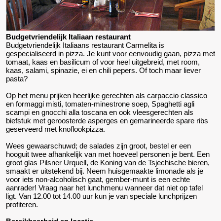
Budgetvriendelijk Italiaan restaurant
Budgetvriendelijk Italiaans restaurant Carmelita is
gespecialiseerd in pizza. Je kunt voor eenvoudig gaan, pizza met
tomaat, kaas en basilicum of voor heel uitgebreid, met room,
kaas, salami, spinazie, ei en chili pepers. Of toch maar liever
pasta?
Op het menu prijken heerlijke gerechten als carpaccio classico
en formaggi misti, tomaten-minestrone soep, Spaghetti agli
scampi en gnocchi alla toscana en ook vleesgerechten als
biefstuk met geroosterde asperges en gemarineerde spare ribs
geserveerd met knoflookpizza.
Wees gewaarschuwd; de salades zijn groot, bestel er een
hooguit twee afhankelijk van met hoeveel personen je bent. Een
groot glas Pilsner Urquell, de Koning van de Tsjechische bieren,
smaakt er uitstekend bij. Neem huisgemaakte limonade als je
voor iets non-alcoholisch gaat, gember-munt is een echte
aanrader! Vraag naar het lunchmenu wanneer dat niet op tafel
ligt. Van 12.00 tot 14.00 uur kun je van speciale lunchprijzen
profiteren.