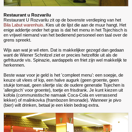
Restaurant u Rozvarilu
Restaurant U Rozvarilu zit op de bovenste verdieping van het
Bila Labut warenhuis
. Kies uit de lijst die aan de muur hangt. Het
enige addertje onder het gras is dat het menu in het Tsjechisch is
en vrijwel niemand van het bedienend personeel een taal over de
grens spreekt.
Wijs aan wat je wil eten. Dat is makkelijker gezegd dan gedaan
want de Wiener Schnitzel ziet er precies hetzelfde uit als de
gefrituurde vis. Spinazie, aardappels en friet zijn wel makkelijk te
herkennen.
Beste waar voor je geld is het 'compleet menu': een soepje, de
keuze uit vlees of kip, een halve augurk (geen groente, geen
stukje tomaat, geen sliertje sla: de oudere generatie Tsjechen is
'allergisch' voor groente), toetje en frisdrank. Je kunt kiezen uit
kofola (communistische namaak Coca-Cola en verrassend
lekker) of malinkovka (frambozen limonade). Wanneer je pivo
(bier) wilt drinken, betaal je een klein bedrag extra.