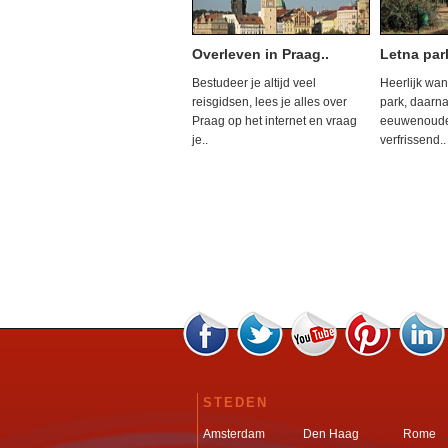
Overleven in Praag..
Letna par
Bestudeer je altijd veel
Heerlijk wan
reisgidsen, lees je alles over
park, daarn
Praag op het internet en vraag
eeuwenoude
je..
verfrissend..
STEDEN
Amsterdam
Den Haag
Rome