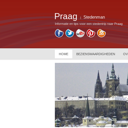
Praag
Stedenman
|
Informatie en tips voor een stedentrip naar Praag
HOME
BEZIENSWAARDIGHEDEN
OV