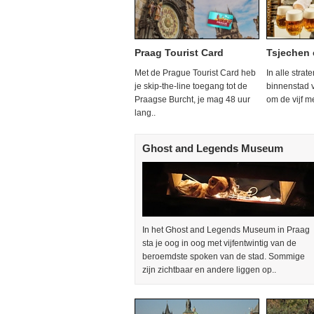
Praag Tourist Card
Tsjechen 
Met de Prague Tourist Card heb
In alle strat
je skip-the-line toegang tot de
binnenstad 
Praagse Burcht, je mag 48 uur
om de vijf m
lang..
Ghost and Legends Museum
In het Ghost and Legends Museum in Praag
sta je oog in oog met vijfentwintig van de
beroemdste spoken van de stad. Sommige
zijn zichtbaar en andere liggen op..