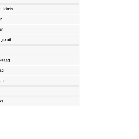
 tickets
en
en
gje uit
 Praag
aag
en
ks