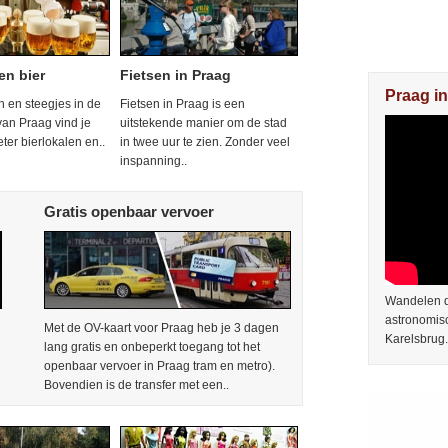
en bier
Fietsen in Praag
Praag in
en en steegjes in de
Fietsen in Praag is een
van Praag vind je
uitstekende manier om de stad
eter bierlokalen en..
in twee uur te zien. Zonder veel
inspanning..
Gratis openbaar vervoer
Wandelen do
astronomis
Met de OV-kaart voor Praag heb je 3 dagen
Karelsbrug.
lang gratis en onbeperkt toegang tot het
openbaar vervoer in Praag tram en metro).
Bovendien is de transfer met een..