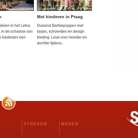
k
Met kinderen in Praag
delen in het Letna
Duizend Barbiepoppen met
a in de schaduw van
tasjes, schoentjes en design
 kastanjes een
kleding. Leuk voor moeder en
dochter tijdens..
STREKEN
MEREN