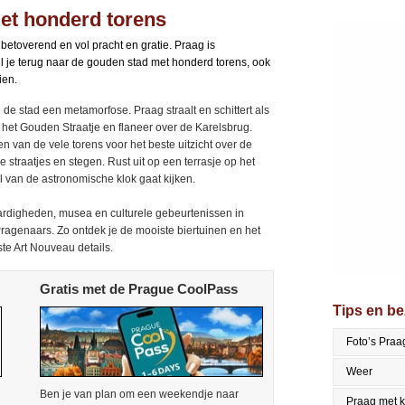
et honderd torens
s betoverend en vol pracht en gratie. Praag is
l je terug naar de gouden stad met honderd torens, ook
ien.
e stad een metamorfose. Praag straalt en schittert als
r het Gouden Straatje en flaneer over de Karelsbrug.
n van de vele torens voor het beste uitzicht over de
straatjes en stegen. Rust uit op een terrasje op het
 van de astronomische klok gaat kijken.
ardigheden, musea en culturele gebeurtenissen in
Pragenaars. Zo ontdek je de mooiste biertuinen en het
ste Art Nouveau details.
Gratis met de Prague CoolPass
Tips en b
Foto’s Praa
Weer
Ben je van plan om een weekendje naar
Praag met 