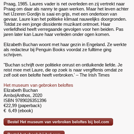
Praag, 1985. Laures vader is net overleden en zij vertrekt naar
Praag om daar als nanny te gaan werken. Maar het leven achter
het IJzeren Gordijn is saai en grijs, met een ondertoon van
gevaar. Laure kan het politieke klimaat nauwelijks doorgronden.
Totdat ze een jonge dissidente muzikant ontmoet. Haar
verliefdheid heeft verregaande gevolgen voor hen beiden. Pas
jaren later kan Laure haar verleden onder ogen komen.
Elizabeth Buchan woont met haar gezin in Engeland. Ze werkte
als redacteur bij Penguin Books voordat ze fulltime ging
schrijven.
"Buchan schrijft over politieke onrust en ontluikende liefde. Je
reist mee met Laure, die op zoek is naar vergiffenis omdat ze
zelf ooit een belofte heeft verbroken.' – The Irish Times
Het museum van gebroken beloftes
Elizabeth Buchan
Ambo|Anthos, 2020
ISBN 9789026351396
€22,99 (paperback)
€ 6,49 (ebook)
Bestel Het museum van verbroken beloftes bij bol.com