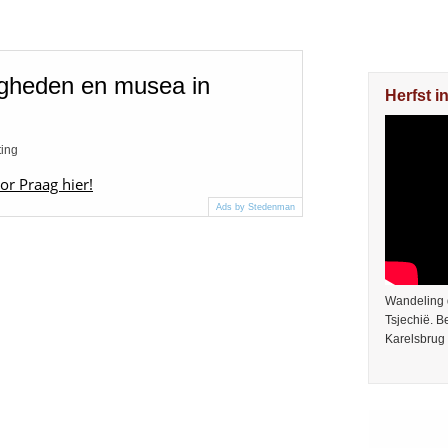
igheden en musea in
Herfst i
ting
or Praag hier!
Ads by Stedenman
Wandeling 
Tsjechië. 
Karelsbrug 