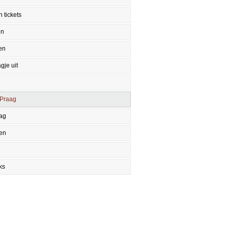
 tickets
en
en
gje uit
 Praag
aag
en
ks