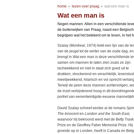
home
»
lezen over praag
»
wat een man is
Wat een man is
Negen mannen. Allen in een verschillende leven
de buitenwijken van Praag, naast een Belgisch
begrijpen wat het betekent om te leven, in het h
Szalay (Montreal, 1974) trekt een lijn van de le
van de jeugd tot de winter van de oude dag, en
brengt in
Wat een man is
deze verschillende l
samen om mannen te laten zien zoals ze zijn:
lachwekkend en niet in staat zich goed uit te
drukken, shockerend en verachtelijk, levenslust
meelijwekkend, hilarisch en vol oprecht verlan
Terwijl de jaren deze mannen achtervolgen, wo
de inzet verbijsterend hoog in dit doordringend
portret van eenentwintigste-eeuwse mannelijkh
David Szalay schreef eerder al de romans
Spri
The Innocent
en
London and the South-East,
waarvoor hij bekroond werd met de Betty Trask
Prize en de Geoffrey Faber Memorial Prize. Hij
groeide op in Londen, heeft in Canada en Belg