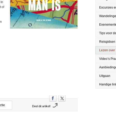
 In
 of
Excursies en
Wandeling
an
Evenement
Tips voor da
Reisgidsen
Lezen over
Video’s Pr
Aanbieding
Uitgaan
Handige lin
ctie
Deel dit artikel!