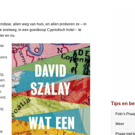
sfase, allen weg van huis, en allen proberen ze – in
e snelweg, in een goedkoop Cypriotisch hotel – te
ier en nu.
nte
evens
ig,
gen.
rdt
e
eid.
Tips en b
ng
,
Foto’s Praa
Weer
ië
Praag met 