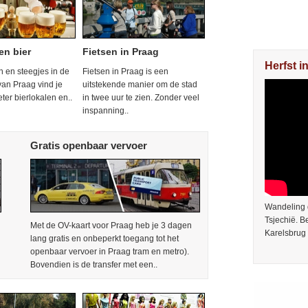
en bier
Fietsen in Praag
Herfst i
en en steegjes in de
Fietsen in Praag is een
van Praag vind je
uitstekende manier om de stad
eter bierlokalen en..
in twee uur te zien. Zonder veel
inspanning..
Gratis openbaar vervoer
Wandeling 
Tsjechië. 
Met de OV-kaart voor Praag heb je 3 dagen
Karelsbrug 
lang gratis en onbeperkt toegang tot het
openbaar vervoer in Praag tram en metro).
Bovendien is de transfer met een..