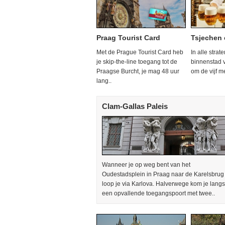
Praag Tourist Card
Tsjechen 
Met de Prague Tourist Card heb
In alle strat
je skip-the-line toegang tot de
binnenstad 
Praagse Burcht, je mag 48 uur
om de vijf m
lang..
Clam-Gallas Paleis
Wanneer je op weg bent van het
Oudestadsplein in Praag naar de Karelsbrug
loop je via Karlova. Halverwege kom je langs
een opvallende toegangspoort met twee..