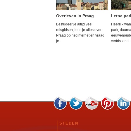
Overleven in Praag..
Letna par
Bestudeer je altijd veel
Heerlijk wan
reisgidsen, lees je alles over
park, daarn
Praag op het internet en vraag
eeuwenoude
je..
verfrissend..
STEDEN