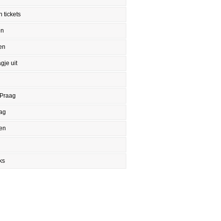
 tickets
en
en
gje uit
 Praag
aag
en
ks