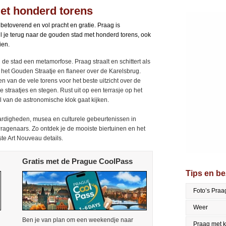
et honderd torens
s betoverend en vol pracht en gratie. Praag is
l je terug naar de gouden stad met honderd torens, ook
ien.
e stad een metamorfose. Praag straalt en schittert als
r het Gouden Straatje en flaneer over de Karelsbrug.
n van de vele torens voor het beste uitzicht over de
straatjes en stegen. Rust uit op een terrasje op het
 van de astronomische klok gaat kijken.
ardigheden, musea en culturele gebeurtenissen in
Pragenaars. Zo ontdek je de mooiste biertuinen en het
ste Art Nouveau details.
Gratis met de Prague CoolPass
Tips en b
Foto’s Praa
Weer
Ben je van plan om een weekendje naar
Praag met 