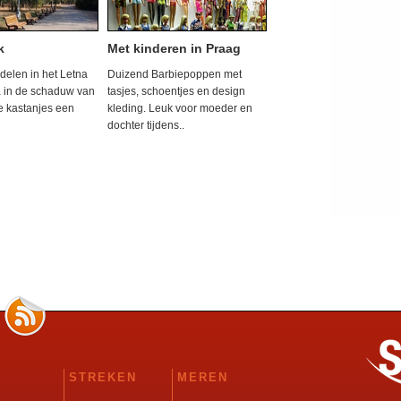
k
Met kinderen in Praag
delen in het Letna
Duizend Barbiepoppen met
a in de schaduw van
tasjes, schoentjes en design
 kastanjes een
kleding. Leuk voor moeder en
dochter tijdens..
STREKEN
MEREN