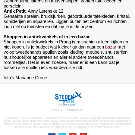
Geborduurde lakens en kussenslopen, kanten tafelkleden en
porselein.
Antik Petit
, Anny Letenske 12
Gehaakte spreien, bruidsjurken, geborduurde tafelkleden, kristal,
schilderijen en aquarellen. Liggen buiten het centrum en richten
zich niet op toeristen en dat zie je in de prijzen.
Shoppen in antiekwinkels of in een bazar
Shoppen in antiekwinkels in Praag is misschien alleen kijken en
niet kopen. Is je budget wat kleiner ga dan naar een
bazar
met
volop tweedehands spullen zoals kleding, meubels, snuisterijen,
huishoudelijke apparaten en allerlei andere tweedehands
rommeltjes. Het is even zoeken, maar er is een kans dat je
tussen alle spullen iets waardevols vindt.
foto's Marianne Crone
www.stedenman.nl
Copyright © 2026 Stedenman. Alle rechten voorbehouden. Op alle op de site aanwezige materialen
berust auteursrecht. Niets van deze uitgave mag zonder voorafgaande toestemming voor publicatie in
overige media gebruikt worden. Het is zonder schriftelijke toestemming niet toegestaan om informatie
afkomstig van deze website te kopiëren en of te verspreiden in welke vorm dan ook.