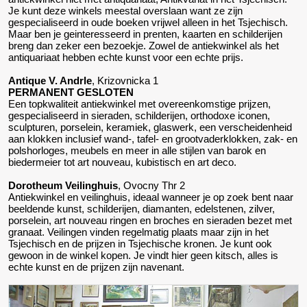
Je kunt deze winkels meestal overslaan want ze zijn
gespecialiseerd in oude boeken vrijwel alleen in het Tsjechisch.
Maar ben je geinteresseerd in prenten, kaarten en schilderijen
breng dan zeker een bezoekje. Zowel de antiekwinkel als het
antiquariaat hebben echte kunst voor een echte prijs.
Antique V. Andrle
, Krizovnicka 1
PERMANENT GESLOTEN
Een topkwaliteit antiekwinkel met overeenkomstige prijzen,
gespecialiseerd in sieraden, schilderijen, orthodoxe iconen,
sculpturen, porselein, keramiek, glaswerk, een verscheidenheid
aan klokken inclusief wand-, tafel- en grootvaderklokken, zak- en
polshorloges, meubels en meer in alle stijlen van barok en
biedermeier tot art nouveau, kubistisch en art deco.
Dorotheum Veilinghuis
, Ovocny Thr 2
Antiekwinkel en veilinghuis, ideaal wanneer je op zoek bent naar
beeldende kunst, schilderijen, diamanten, edelstenen, zilver,
porselein, art nouveau ringen en broches en sieraden bezet met
granaat. Veilingen vinden regelmatig plaats maar zijn in het
Tsjechisch en de prijzen in Tsjechische kronen. Je kunt ook
gewoon in de winkel kopen. Je vindt hier geen kitsch, alles is
echte kunst en de prijzen zijn navenant.