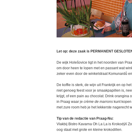
Let op: deze zaak is PERMANENT GESLOTE
De wijk Holešovice ligt in het noorden van Pra
om door heen te lopen met en passant wat wink
zeker even door de winkelstraat Komunardů en 
De koffie is sterk, de wijn uit Frankrijk en op he
niet genoeg feest voor je smaakpapillen is, nee
krijgt, of een pain au chocolat. Drink orangina
in Praag waar je
crème de marrons
kunt kopen 
met zure room heb je het lekkerste nagerecht 
Tip van de redactie van Praag-Nu:
Vlakbij Bistro Kavarna Oh La La is Krokodýlí Z
oog staat met grote en kleine krokodillen.