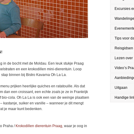
Excursies en
Wandeling
Evenement
Tips voor da
Reisgidsen
N!
Lezen over
ag in de bocht met de Moldau. Een leuk stukje Praag
Video’s Pr
elstraten en een krokodillen mini-dierentuin. Loop
stap binnen bij Bistro Kavarna Oh La La.
Aanbieding
t menu prijken heerlijke quiches en ratatouille. Als dat
Uitgaan
m dan een croissant, een echte zoals je ze in Frankrijk
 of bio-cola. Oh La La is ook een van de weinge plaatsen
Handige lin
– kastanje, suiker en vanille – wanneer je dit mengt
wat je maar kunt bedenken.
oo Praha /
Krokodillen dierentuin Praag
,
waar je oog in