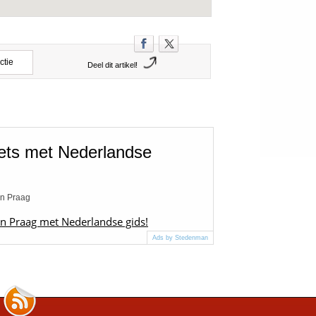
ctie
Deel dit artikel!
iets met Nederlandse
an Praag
 in Praag met Nederlandse gids!
Ads by Stedenman