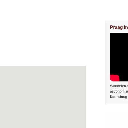
Praag in
Wandelen do
astronomis
Karelsbrug.