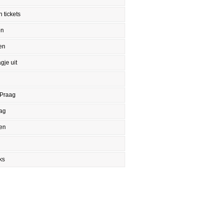
 tickets
en
en
gje uit
 Praag
aag
en
ks