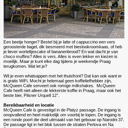
Een beetje honger? Bestel bij je latte of cappuccino een vers
geroosterde bagel, dik besmeerd met bieslookroomkaas, of heb
je liever worteltjescake of bananenbrood? En wat dacht je van
choco muffins? Alles is vers. Alles is even lekker en kiezen is
moeilijk. Maar je kunt elke dag tijdens je weekendje Praag
terugkomen. Wat let je?
Wil je even whatsappen met het thuisfront? Dat kan ook want er
is gratis WiFi. Mocht je helemaal geen koffieliefhebber zijn,
McQueen Cafe serveert ook romige milkshakes. McQueen
Cafe heeft niet alleen de lekkerste koffie in Praag, maar ook het
beste bier, Pilsner Urquell 12°.
Bereikbaarheid en locatie
McQueen Cafe is gevestigd in de Platyz passage. De ingang is
onopvallend en heel makkelijk om voorbij te lopen. De ingang is
een ronde poort die deel uitmaakt van het gebouw op Narodni 37.
De passage ligt in het blok tussen de straten Perlova en Na