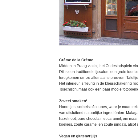
Crème de la Crème
Midden in Praag vlakbij het Oudestadsplein vind
Dit is een traditionele ijssalon; een grote too
terugkomen om ze allemaal te proeven. Tafeltj
Het interieur is fleurig in de kleurschakering ro
Tsjechisch, maar ook een paar mooie fotoboeke
Zoveel smaken!
Hoorntjes, sorbets of coupes, waar je maar trek i
van uitsluitend natuurlijke ingrediënten. Malaga
hazelnoot, pure chocola met caramel, om maar
koekjes, zoute caramel en zoute pinda's, alsof e
Vegan en glutenvrij ijs