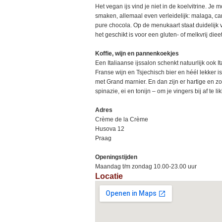
Het vegan ijs vind je niet in de koelvitrine. Je
smaken, allemaal even verleidelijk: malaga, car
pure chocola. Op de menukaart staat duidelijk v
het geschikt is voor een gluten- of melkvrij dieet
Koffie, wijn en pannenkoekjes
Een Italiaanse ijssalon schenkt natuurlijk ook It
Franse wijn en Tsjechisch bier en héél lekker i
met Grand marnier. En dan zijn er hartige en 
spinazie, ei en tonijn – om je vingers bij af te lik
Adres
Crème de la Crème
Husova 12
Praag
Openingstijden
Maandag t/m zondag 10.00-23.00 uur
Locatie