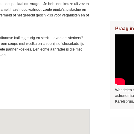
 moet er speciaal om vragen. Je hebt een keuze uit zeven
amel, hazelnoot, walnoot, zoute pinda's, pistachio en
ermeld of het gerecht geschikt is voor veganisten en of
.
Praag in
aliaanse koffie, geurig en sterk. Liever iets sterkers?
s een coupe met wodka en citroenijs of chocolade-ijs
zoete pannenkoekjes. Een echte aanrader is die met
ken...
Wandelen do
astronomis
Karelsbrug.