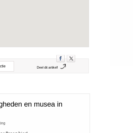
ctie
Deel dit artikel!
igheden en musea in
ting