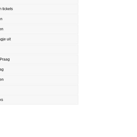
 tickets
en
en
gje uit
 Praag
aag
en
ks