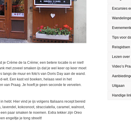
Excursies en
Wandeling
Evenement
Tips voor da
Reisgidsen
Lezen over
 je Crème de la Crème; een betere locatie is er niet!
Video’s Pr
nbank met zoveel smaken ijs dat je wel keer op keer moet
es langs de muur en foto's van Doris Day aan de wand.
Aanbieding
od-wit. Een kast vol boeken, helaas veel in het
n van Praag. Je hoeft je geen seconde te vervelen.
Uitgaan
Handige lin
n hebt. Hier vind je ijs volgens Italiaans recept bereid
, lavendel, kokosnoot, stracciatella, caramel, walnoot,
 een paar smaken te noemen. Extra lekker zijn Oreo
en engeltje je tong streelt!