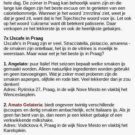
hete dag. De zomer in Praag kan behoorlijk warm zijn en die
lange luie dagen zijn het beste excuus om te genieten van een
caloriebommetje. Wanneer je het woord 'zmrzlina' ziet, weet je
dat je goed zit, want dat is het Tsjechische woord voor ijs. Let ook
op het woord 'cukrarna' want dit betekent patisserie. Daar
verkopen ze het lekkerste ijs en ook de heerlijkste gebakjes.
7x IJscafe in Praag
IJscafe's in Praag zijn er veel. Stracciatella, pistaccio, amarena -
de smaken zijn ontelbaar, het ijs in de vitrines is moeilijk te
weerstaan. Maar waar eet je het beste ijs in Praag?
1. Angelato:
puur Italie! Het seizoen bepaalt welke smaken ijs
gemaakt worden. Alleen natuurlijke ingredienten worden gebruikt
en geen toevoegingen. Wat je zeker moet proberen zijn de
smaken asperges, olijfolie en rode biet. Veel lekkerder dan je zou
denken!
Adres: Rytirska 27, Praag, in de wijk Nove Mesto en vlakbij het
Wenceslasplein.
2.
Amato Gelateria
: biedt ongeveer twintig verschillende
ijscoupes en dertig smaken ambachtelijk, echt Italiaans ijs. Als je
geen fan bent van ijs, dan neem je een lekker gebakje of een
verkwikkende milkshake.
Adres: Vodickova 4, Praag in de wijk Nove Mesto en vlakbij het
Karelsplein.