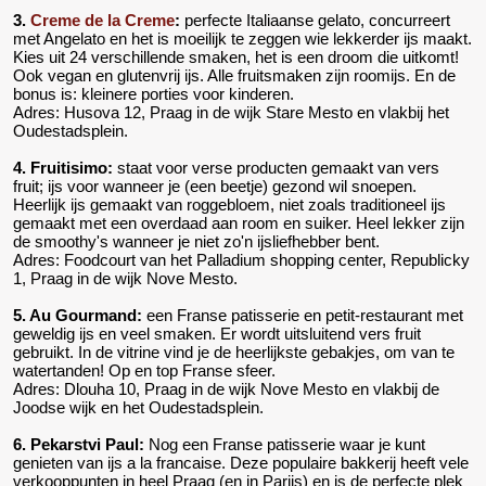
3.
Creme de la Creme
:
perfecte Italiaanse gelato, concurreert
met Angelato en het is moeilijk te zeggen wie lekkerder ijs maakt.
Kies uit 24 verschillende smaken, het is een droom die uitkomt!
Ook vegan en glutenvrij ijs. Alle fruitsmaken zijn roomijs. En de
bonus is: kleinere porties voor kinderen.
Adres: Husova 12, Praag in de wijk Stare Mesto en vlakbij het
Oudestadsplein.
4. Fruitisimo:
staat voor verse producten gemaakt van vers
fruit; ijs voor wanneer je (een beetje) gezond wil snoepen.
Heerlijk ijs gemaakt van roggebloem, niet zoals traditioneel ijs
gemaakt met een overdaad aan room en suiker. Heel lekker zijn
de smoothy's wanneer je niet zo'n ijsliefhebber bent.
Adres: Foodcourt van het Palladium shopping center, Republicky
1, Praag in de wijk Nove Mesto.
5. Au Gourmand:
een Franse patisserie en petit-restaurant met
geweldig ijs en veel smaken. Er wordt uitsluitend vers fruit
gebruikt. In de vitrine vind je de heerlijkste gebakjes, om van te
watertanden! Op en top Franse sfeer.
Adres: Dlouha 10, Praag in de wijk Nove Mesto en vlakbij de
Joodse wijk en het Oudestadsplein.
6. Pekarstvi Paul:
Nog een Franse patisserie waar je kunt
genieten van ijs a la francaise. Deze populaire bakkerij heeft vele
verkooppunten in heel Praag (en in Parijs) en is de perfecte plek