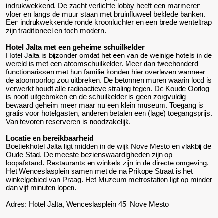
indrukwekkend. De zacht verlichte lobby heeft een marmeren
vloer en langs de muur staan met bruinfluweel beklede banken.
Een indrukwekkende ronde kroonluchter en een brede wenteltrap
zijn traditioneel en toch modern.
Hotel Jalta met een geheime schuilkelder
Hotel Jalta is bijzonder omdat het een van de weinige hotels in de
wereld is met een atoomschuilkelder. Meer dan tweehonderd
functionarissen met hun familie konden hier overleven wanneer
de atoomoorlog zou uitbreken. De betonnen muren waarin lood is
verwerkt houdt alle radioactieve straling tegen. De Koude Oorlog
is nooit uitgebroken en de schuilkelder is geen zorgvuldig
bewaard geheim meer maar nu een klein museum. Toegang is
gratis voor hotelgasten, anderen betalen een (lage) toegangsprijs.
Van tevoren reserveren is noodzakelijk.
Locatie en bereikbaarheid
Boetiekhotel Jalta ligt midden in de wijk Nove Mesto en vlakbij de
Oude Stad. De meeste bezienswaardigheden zijn op
loopafstand. Restaurants en winkels zijn in de directe omgeving.
Het Wenceslasplein samen met de na Prikope Straat is het
winkelgebied van Praag. Het Muzeum metrostation ligt op minder
dan vijf minuten lopen.
Adres: Hotel Jalta, Wenceslasplein 45, Nove Mesto