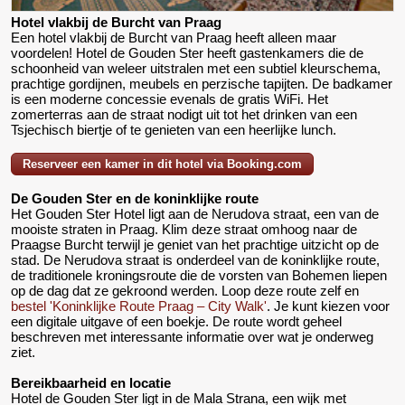
Hotel vlakbij de Burcht van Praag
Een hotel vlakbij de Burcht van Praag heeft alleen maar
voordelen! Hotel de Gouden Ster heeft gastenkamers die de
schoonheid van weleer uitstralen met een subtiel kleurschema,
prachtige gordijnen, meubels en perzische tapijten. De badkamer
is een moderne concessie evenals de gratis WiFi. Het
zomerterras aan de straat nodigt uit tot het drinken van een
Tsjechisch biertje of te genieten van een heerlijke lunch.
Reserveer een kamer in dit hotel via Booking.com
De Gouden Ster en de koninklijke route
Het Gouden Ster Hotel ligt aan de Nerudova straat, een van de
mooiste straten in Praag. Klim deze straat omhoog naar de
Praagse Burcht terwijl je geniet van het prachtige uitzicht op de
stad. De Nerudova straat is onderdeel van de koninklijke route,
de traditionele kroningsroute die de vorsten van Bohemen liepen
op de dag dat ze gekroond werden. Loop deze route zelf en
bestel 'Koninklijke Route Praag – City Walk'
. Je kunt kiezen voor
een digitale uitgave of een boekje. De route wordt geheel
beschreven met interessante informatie over wat je onderweg
ziet.
Bereikbaarheid en locatie
Hotel de Gouden Ster ligt in de Mala Strana, een wijk met