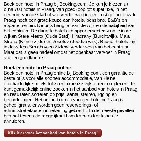
Boek een hotel in Praag bij Booking.com. Je kun je kiezen uit
bijna 700 hotels in Praag, van goedkoop tot superluxe, in het
centrum van de stad of wat verder weg in een 'rustige' buitenwijk.
Praag heeft een grote keuze aan hotels, pensions, B&B's en
appartementen. De prijs hangt af van de wijk en de nabijheid van
het centrum. De duurste hotels en appartementen vind je in de
wijken Stare Mesto (Oude Stad), Hradrany (Burchtwijk), Mala
Strana (Kleine zijde) en Josefov (Joodse wijk). Budget hotels zijn
in de wijken Smichov en Zizkov, verder weg van het centrum.
Maar dat is geen nadeel omdat het openbaar vervoer in Praag
snel en goedkoop is.
Boek een hotel in Praag online
Boek een hotel in Praag online bij Booking.com, een garantie de
beste prijs voor alle soorten accommodatie, van kleine,
onafhankelijke hotels tot zeer luxueuze vijfsterrencomplexen. Je
kunt gemakkelijk online zoeken in het aanbod van hotels in Praag
en resultaten sorteren op prijs, aantal sterren, ligging en
beoordelingen. Het online boeken van een hotel in Praag is
geheel gratis, er worden geen reserverings- of
administratiekosten in rekening gebracht. In de meeste gevallen
bestaat tevens de mogelijkheid om kamers kosteloos te
annuleren.
Klik hier voor het aanbod van hotels in Praag!