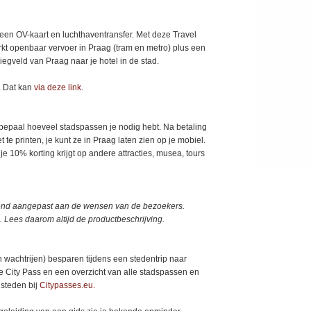
een OV-kaart en luchthaventransfer. Met deze Travel
rkt openbaar vervoer in Praag (tram en metro) plus een
iegveld van Praag naar je hotel in de stad.
. Dat kan
via deze link
.
bepaal hoeveel stadspassen je nodig hebt. Na betaling
t te printen, je kunt ze in Praag laten zien op je mobiel.
 10% korting krijgt op andere attracties, musea, tours
urend aangepast aan de wensen van de bezoekers.
 Lees daarom altijd de productbeschrijving.
n wachtrijen) besparen tijdens een stedentrip naar
e City Pass en een overzicht van alle stadspassen en
 steden bij
Citypasses.eu.