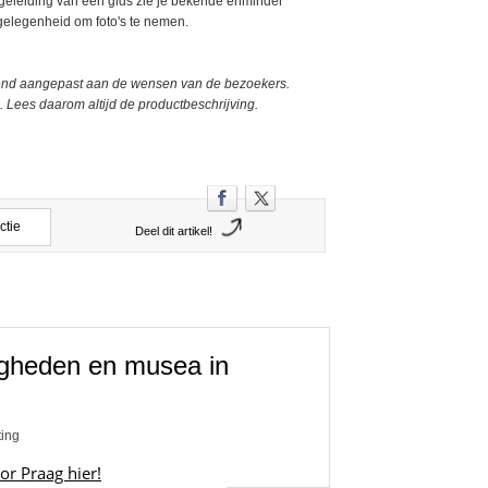
eleiding van een gids zie je bekende enminder
gelegenheid om foto's te nemen
.
urend aangepast aan de wensen van de bezoekers.
 Lees daarom altijd de productbeschrijving.
ctie
Deel dit artikel!
igheden en musea in
ting
or Praag hier!