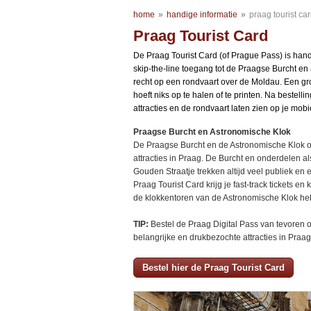
home
»
handige informatie
»
praag tourist ca
Praag Tourist Card
De Praag Tourist Card (of Prague Pass) is hand
skip-the-line toegang tot de Praagse Burcht en 
recht op een rondvaart over de Moldau. Een gro
hoeft niks op te halen of te printen. Na bestelling
attracties en de rondvaart laten zien op je mobi
Praagse Burcht en Astronomische Klok
De Praagse Burcht en de Astronomische Klok o
attracties in Praag. De Burcht en onderdelen als
Gouden Straatje trekken altijd veel publiek en 
Praag Tourist Card krijg je fast-track tickets e
de klokkentoren van de Astronomische Klok heb 
TIP:
Bestel de Praag Digital Pass van tevoren on
belangrijke en drukbezochte attracties in Praag
Bestel hier de Praag Tourist Card