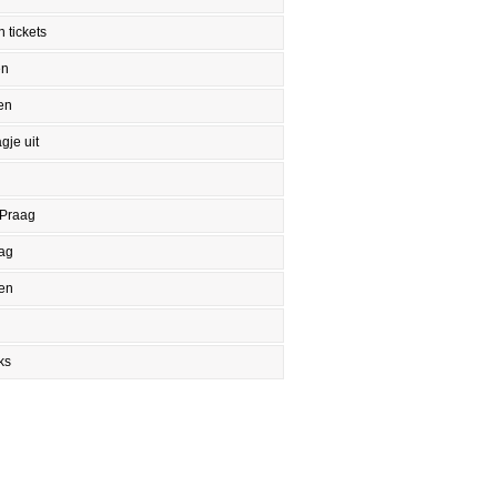
 tickets
en
en
gje uit
 Praag
aag
en
ks