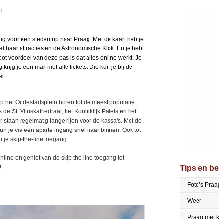
rd
ig voor een stedentrip naar Praag. Met de kaart heb je
al haar attracties en de Astronomische Klok. En je hebt
ot voordeel van deze pas is dat alles online werkt. Je
 krijg je een mail met alle tickets. Die kun je bij de
el.
p het Oudestadsplein horen tot de meest populaire
 de St. Vituskathedraal, het Koninklijk Paleis en het
er staan regelmatig lange rijen voor de kassa's. Met de
n kun je via een aparte ingang snel naar binnen. Ook tot
je skip-the-line toegang.
line en geniet van de skip the line toegang tot
!
Tips en b
Foto’s Praa
Weer
Praag met 