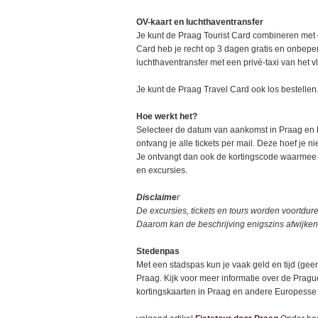
OV-kaart en luchthaventransfer
Je kunt de Praag Tourist Card combineren met 
Card heb je recht op 3 dagen gratis en onbepe
luchthaventransfer met een privé-taxi van het vl
Je kunt de Praag Travel Card ook los bestellen
Hoe werkt het?
Selecteer de datum van aankomst in Praag en 
ontvang je alle tickets per mail. Deze hoef je nie
Je ontvangt dan ook de kortingscode waarmee je
en excursies.
Disclaime
r
De excursies, tickets en tours worden voortd
Daarom kan de beschrijving enigszins afwijken.
Stedenpas
Met een stadspas kun je vaak geld en tijd (gee
Praag. Kijk voor meer informatie over de Pragu
kortingskaarten in Praag en andere Europesse