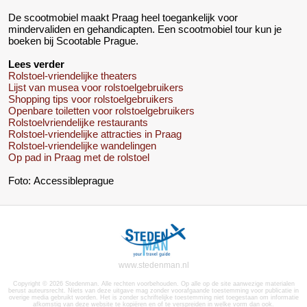
De scootmobiel maakt Praag heel toegankelijk voor
mindervaliden en gehandicapten. Een scootmobiel tour kun je
boeken bij Scootable Prague.
Lees verder
Rolstoel-vriendelijke theaters
Lijst van musea voor rolstoelgebruikers
Shopping tips voor rolstoelgebruikers
Openbare toiletten voor rolstoelgebruikers
Rolstoelvriendelijke restaurants
Rolstoel-vriendelijke attracties in Praag
Rolstoel-vriendelijke wandelingen
Op pad in Praag met de rolstoel
Foto: Accessibleprague
www.stedenman.nl
Copyright © 2026 Stedenman. Alle rechten voorbehouden. Op alle op de site aanwezige materialen
berust auteursrecht. Niets van deze uitgave mag zonder voorafgaande toestemming voor publicatie in
overige media gebruikt worden. Het is zonder schriftelijke toestemming niet toegestaan om informatie
afkomstig van deze website te kopiëren en of te verspreiden in welke vorm dan ook.