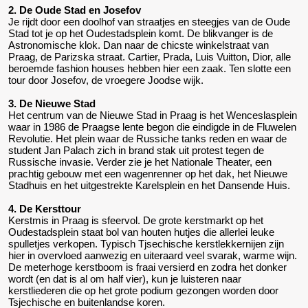
2. De Oude Stad en Josefov
Je rijdt door een doolhof van straatjes en steegjes van de Oude
Stad tot je op het Oudestadsplein komt. De blikvanger is de
Astronomische klok. Dan naar de chicste winkelstraat van
Praag, de Parizska straat. Cartier, Prada, Luis Vuitton, Dior, alle
beroemde fashion houses hebben hier een zaak. Ten slotte een
tour door Josefov, de vroegere Joodse wijk.
3. De Nieuwe Stad
Het centrum van de Nieuwe Stad in Praag is het Wenceslasplein
waar in 1986 de Praagse lente begon die eindigde in de Fluwelen
Revolutie. Het plein waar de Russiche tanks reden en waar de
student Jan Palach zich in brand stak uit protest tegen de
Russische invasie. Verder zie je het Nationale Theater, een
prachtig gebouw met een wagenrenner op het dak, het Nieuwe
Stadhuis en het uitgestrekte Karelsplein en het Dansende Huis.
4. De Kersttour
Kerstmis in Praag is sfeervol. De grote kerstmarkt op het
Oudestadsplein staat bol van houten hutjes die allerlei leuke
spulletjes verkopen. Typisch Tjsechische kerstlekkernijen zijn
hier in overvloed aanwezig en uiteraard veel svarak, warme wijn.
De meterhoge kerstboom is fraai versierd en zodra het donker
wordt (en dat is al om half vier), kun je luisteren naar
kerstliederen die op het grote podium gezongen worden door
Tsjechische en buitenlandse koren.