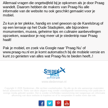
Allemaal vragen die ongetwijfeld bij je opkomen als je door Praag
wandelt. Daarom hebben de makers van Praag-Nu alle
informatie van de website nu ook geschikt gemaakt voor je
mobiel.
Zo kun je ter plekke, handig en snel gewoon op de Karelsbrug of
op een terrasje op het Oude Stadsplein, alle bijzondere
monumenten, musea, geheime tips en culinaire aanbevelingen
opzoeken, waardoor je nog meer uit je stedentrip naar Praag
haalt!
Pak je mobiel, en zoek via Google naar 'Praag Nu' of
www.praag-nu.nl en je komt automatisch bij de mobiele versie en
kunt zo genieten van alles wat Praag-Nu te bieden heeft..!
www.stedenman.nl
Copyright © 2026 Stedenman. Alle rechten voorbehouden. Op alle op de site aanwezige materialen
berust auteursrecht. Niets van deze uitgave mag zonder voorafgaande toestemming voor publicatie in
overige media gebruikt worden. Het is zonder schriftelijke toestemming niet toegestaan om informatie
afkomstig van deze website te kopiëren en of te verspreiden in welke vorm dan ook.