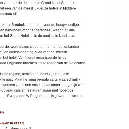
 en veranderde de naam in Grand Hotel Šroubek.
het een van de meest luxueuze hotels in Midden-
ouveau-stijl.
lde Karel Šroubek de normen voor de hoogwaardige
 een handboek voor het personeel, waarin hij alle
et Grand Hotel tot in de puntjes in kaart bracht.
oorde, werd gezocht door binnen- en buitenlandse
eit en dienstverlening. Vlak voor de Tweede
 het hotel. Van hieruit organiseerde hij de
 naar Engeland brachten en zo redde van de Holocaust.
sche regime, behield het hotel zijn reputatie.
te gast. Maar het ging bergafwaarts, waarschijnlijk
ne wensen zoals een ensuite badkamer. Lange tijd was
t Nouveau cafe en restaurant maar met hopeloos
tel Evropa een W Prague hotel is geworden, schittert
ten
ouwen in Praag
s in Art Nouveau-stijl