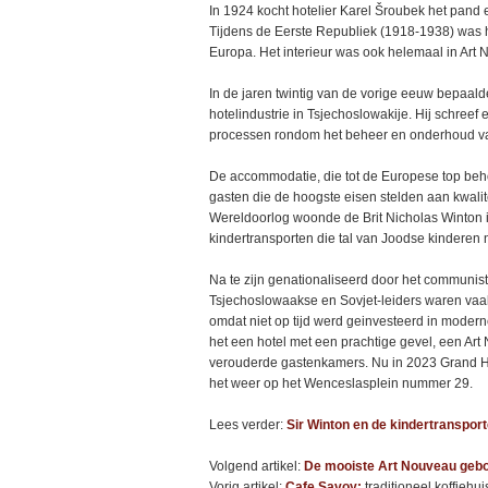
In 1924 kocht hotelier Karel Šroubek het pand
Tijdens de Eerste Republiek (1918-1938) was 
Europa. Het interieur was ook helemaal in Art N
In de jaren twintig van de vorige eeuw bepaa
hotelindustrie in Tsjechoslowakije. Hij schreef
processen rondom het beheer en onderhoud van h
De accommodatie, die tot de Europese top beh
gasten die de hoogste eisen stelden aan kwalit
Wereldoorlog woonde de Brit Nicholas Winton in
kindertransporten die tal van Joodse kinderen
Na te zijn genationaliseerd door het communisti
Tsjechoslowaakse en Sovjet-leiders waren vaak 
omdat niet op tijd werd geinvesteerd in moder
het een hotel met een prachtige gevel, een Ar
verouderde gastenkamers. Nu in 2023 Grand Ho
het weer op het Wenceslasplein nummer 29.
Lees verder:
Sir Winton en de kindertranspor
Volgend artikel:
De mooiste Art Nouveau geb
Vorig artikel:
Cafe Savoy:
traditioneel koffiehui