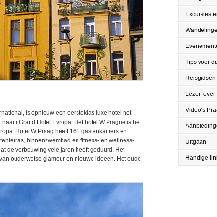
Excursies en
Wandeling
Evenement
Tips voor da
Reisgidsen
Lezen over
Video’s Pr
national, is opnieuw een eersteklas luxe hotel net
e naam Grand Hotel Evropa. Het hotel W Prague is het
Aanbieding
Europa. Hotel W Praag heeft 161 gastenkamers en
buitenterras, binnenzwembad en fitness- en wellness-
Uitgaan
 dat de verbouwing vele jaren heeft geduurd. Het
Handige lin
 van ouderwetse glamour en nieuwe ideeën. Het oude