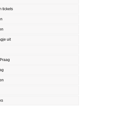
 tickets
en
en
gje uit
 Praag
aag
en
ks