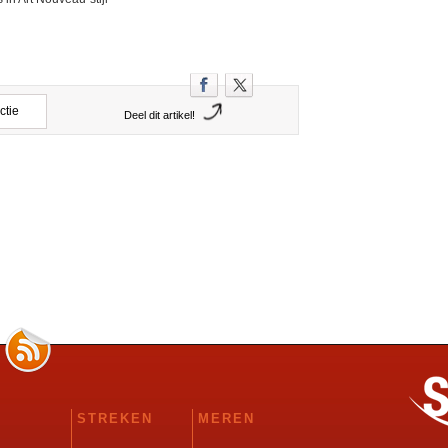
ctie
Deel dit artikel!
STREKEN
MEREN