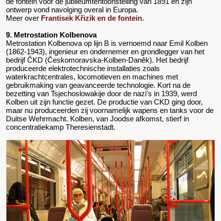
de fontein voor de jubileumtentoonstelling van 1891 en zijn
ontwerp vond navolging overal in Europa.
Meer over
Frantisek Křizik en de fontein
.
9. Metrostation Kolbenova
Metrostation Kolbenova op lijn B is vernoemd naar Emil Kolben
(1862-1943), ingenieur en ondernemer en grondlegger van het
bedrijf ČKD (Českomoravska-Kolben-Daněk). Het bedrijf
produceerde elektrotechnische installaties zoals
waterkrachtcentrales, locomotieven en machines met
gebruikmaking van geavanceerde technologie. Kort na de
bezetting van Tsjechoslowakije door de nazi's in 1939, werd
Kolben uit zijn functie gezet. De productie van CKD ging door,
maar nu produceerden zij voornamelijk wapens en tanks voor de
Duitse Wehrmacht. Kolben, van Joodse afkomst, stierf in
concentratiekamp Theresienstadt.