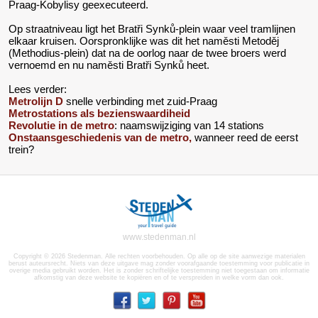
Praag-Kobylisy geexecuteerd.
Op straatniveau ligt het Bratři Synků-plein waar veel tramlijnen
elkaar kruisen. Oorspronklijke was dit het naměsti Metoděj
(Methodius-plein) dat na de oorlog naar de twee broers werd
vernoemd en nu naměsti Bratři Synků heet.
Lees verder:
Metrolijn D
snelle verbinding met zuid-Praag
Metrostations als bezienswaardiheid
Revolutie in de metro
: naamswijziging van 14 stations
Onstaansgeschiedenis van de metro,
wanneer reed de eerst
trein?
www.stedenman.nl
Copyright © 2026 Stedenman. Alle rechten voorbehouden. Op alle op de site aanwezige materialen
berust auteursrecht. Niets van deze uitgave mag zonder voorafgaande toestemming voor publicatie in
overige media gebruikt worden. Het is zonder schriftelijke toestemming niet toegestaan om informatie
afkomstig van deze website te kopiëren en of te verspreiden in welke vorm dan ook.