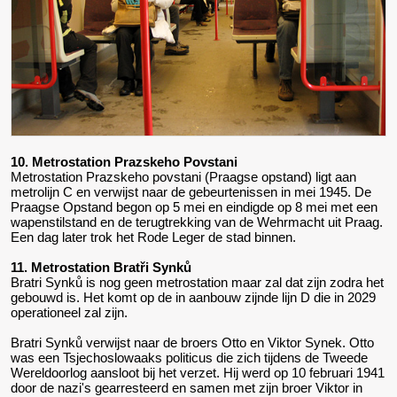
10. Metrostation Prazskeho Povstani
Metrostation Prazskeho povstani (Praagse opstand) ligt aan
metrolijn C en verwijst naar de gebeurtenissen in mei 1945. De
Praagse Opstand begon op 5 mei en eindigde op 8 mei met een
wapenstilstand en de terugtrekking van de Wehrmacht uit Praag.
Een dag later trok het Rode Leger de stad binnen.
11. Metrostation Bratři Synků
Bratri Synků is nog geen metrostation maar zal dat zijn zodra het
gebouwd is. Het komt op de in aanbouw zijnde lijn D die in 2029
operationeel zal zijn.
Bratri Synků verwijst naar de broers Otto en Viktor Synek. Otto
was een Tsjechoslowaaks politicus die zich tijdens de Tweede
Wereldoorlog aansloot bij het verzet. Hij werd op 10 februari 1941
door de nazi's gearresteerd en samen met zijn broer Viktor in