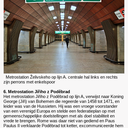
Metrostation Želivskeho op lijn A. centrale hal links en rechts
zijn perrons met enkelspoor
6. Metrostation Jiřiho z Poděbrad
Het metrostation Jiřiho z Poděbrad op lijn A, verwijst naar Koning
George (Jiři) van Bohemen die regeerde van 1458 tot 1471, en
leider was van de Hussieten. Hij was een vroege voorstander
van een verenigd Europa en stelde een federatieplan op met
gemeenschappelijke doelstellingen met als doel stabiliteit en
vrede te brengen. Rome was daar niet van gediend en Paus
Paulus II verklaarde Poděbrad tot ketter, excommuniceerde hem