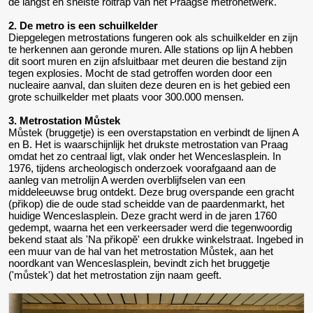
de langst en snelste roltrap van het Praagse metronetwerk.
2. De metro is een schuilkelder
Diepgelegen metrostations fungeren ook als schuilkelder en zijn
te herkennen aan geronde muren. Alle stations op lijn A hebben
dit soort muren en zijn afsluitbaar met deuren die bestand zijn
tegen explosies. Mocht de stad getroffen worden door een
nucleaire aanval, dan sluiten deze deuren en is het gebied een
grote schuilkelder met plaats voor 300.000 mensen.
3. Metrostation Můstek
Můstek (bruggetje) is een overstapstation en verbindt de lijnen A
en B. Het is waarschijnlijk het drukste metrostation van Praag
omdat het zo centraal ligt, vlak onder het Wenceslasplein. In
1976, tijdens archeologisch onderzoek voorafgaand aan de
aanleg van metrolijn A werden overblijfselen van een
middeleeuwse brug ontdekt. Deze brug overspande een gracht
(přikop) die de oude stad scheidde van de paardenmarkt, het
huidige Wenceslasplein. Deze gracht werd in de jaren 1760
gedempt, waarna het een verkeersader werd die tegenwoordig
bekend staat als 'Na přikopě' een drukke winkelstraat. Ingebed in
een muur van de hal van het metrostation Můstek, aan het
noordkant van Wenceslasplein, bevindt zich het bruggetje
('můstek') dat het metrostation zijn naam geeft.