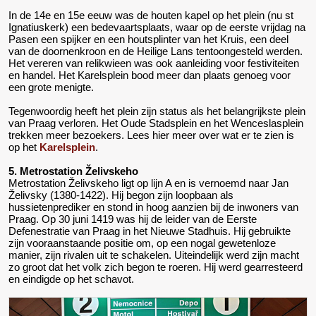
In de 14e en 15e eeuw was de houten kapel op het plein (nu st
Ignatiuskerk) een bedevaartsplaats, waar op de eerste vrijdag na
Pasen een spijker en een houtsplinter van het Kruis, een deel
van de doornenkroon en de Heilige Lans tentoongesteld werden.
Het vereren van relikwieen was ook aanleiding voor festiviteiten
en handel. Het Karelsplein bood meer dan plaats genoeg voor
een grote menigte.
Tegenwoordig heeft het plein zijn status als het belangrijkste plein
van Praag verloren. Het Oude Stadsplein en het Wenceslasplein
trekken meer bezoekers. Lees hier meer over wat er te zien is
op het
Karelsplein
.
5. Metrostation Želivskeho
Metrostation Želivskeho ligt op lijn A en is vernoemd naar Jan
Želivsky (1380-1422). Hij begon zijn loopbaan als
hussietenprediker en stond in hoog aanzien bij de inwoners van
Praag. Op 30 juni 1419 was hij de leider van de Eerste
Defenestratie van Praag in het Nieuwe Stadhuis. Hij gebruikte
zijn vooraanstaande positie om, op een nogal gewetenloze
manier, zijn rivalen uit te schakelen. Uiteindelijk werd zijn macht
zo groot dat het volk zich begon te roeren. Hij werd gearresteerd
en eindigde op het schavot.