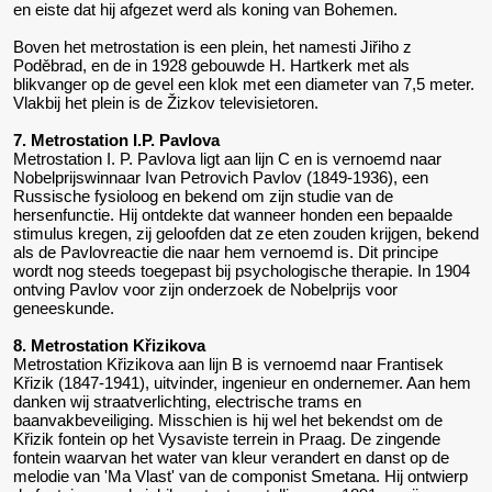
en eiste dat hij afgezet werd als koning van Bohemen.
Boven het metrostation is een plein, het namesti Jiřiho z
Poděbrad, en de in 1928 gebouwde H. Hartkerk met als
blikvanger op de gevel een klok met een diameter van 7,5 meter.
Vlakbij het plein is de Žizkov televisietoren.
7. Metrostation I.P. Pavlova
Metrostation I. P. Pavlova ligt aan lijn C en is vernoemd naar
Nobelprijswinnaar Ivan Petrovich Pavlov (1849-1936), een
Russische fysioloog en bekend om zijn studie van de
hersenfunctie. Hij ontdekte dat wanneer honden een bepaalde
stimulus kregen, zij geloofden dat ze eten zouden krijgen, bekend
als de Pavlovreactie die naar hem vernoemd is. Dit principe
wordt nog steeds toegepast bij psychologische therapie. In 1904
ontving Pavlov voor zijn onderzoek de Nobelprijs voor
geneeskunde.
8. Metrostation Křizikova
Metrostation Křizikova aan lijn B is vernoemd naar Frantisek
Křizik (1847-1941), uitvinder, ingenieur en ondernemer. Aan hem
danken wij straatverlichting, electrische trams en
baanvakbeveiliging. Misschien is hij wel het bekendst om de
Křizik fontein op het Vysaviste terrein in Praag. De zingende
fontein waarvan het water van kleur verandert en danst op de
melodie van 'Ma Vlast' van de componist Smetana. Hij ontwierp