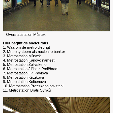
Overstapstation Můstek
Hier begint de snelcursus
1. Waarom de metro diep ligt
2. Metrosysteem als nucleaire bunker
3. Metrostation Můstek
4. Metrostation Karlovo naměsti
5. Metrostation Želivskeho
6. Metrostation Jiřiho z Poděbrad
7. Metrostation I.P. Pavlova
8. Metrostation Křizikova
9. Metrostation Kolbenova
10. Metrostation Prazskeho povstani
11. Metrostation Bratři Synků