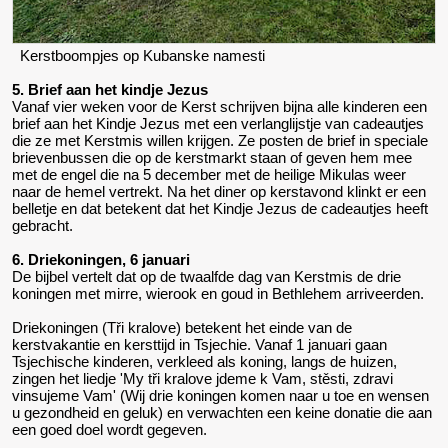
Kerstboompjes op Kubanske namesti
5. Brief aan het kindje Jezus
Vanaf vier weken voor de Kerst schrijven bijna alle kinderen een
brief aan het Kindje Jezus met een verlanglijstje van cadeautjes
die ze met Kerstmis willen krijgen. Ze posten de brief in speciale
brievenbussen die op de kerstmarkt staan of geven hem mee
met de engel die na 5 december met de heilige Mikulas weer
naar de hemel vertrekt. Na het diner op kerstavond klinkt er een
belletje en dat betekent dat het Kindje Jezus de cadeautjes heeft
gebracht.
6. Driekoningen, 6 januari
De bijbel vertelt dat op de twaalfde dag van Kerstmis de drie
koningen met mirre, wierook en goud in Bethlehem arriveerden.
Driekoningen (Tři kralove) betekent het einde van de
kerstvakantie en kersttijd in Tsjechie. Vanaf 1 januari gaan
Tsjechische kinderen, verkleed als koning, langs de huizen,
zingen het liedje 'My tři kralove jdeme k Vam, stěsti, zdravi
vinsujeme Vam' (Wij drie koningen komen naar u toe en wensen
u gezondheid en geluk) en verwachten een keine donatie die aan
een goed doel wordt gegeven.