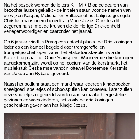
Na het bezoek worden de letters K + M + B op de deuren van
bezochte huizen gekalkt - de initialen staan voor de namen van
de wijzen Kaspar, Melichar en Baltazar of het Latijnse gezegde
Christus mansionem benedicat (Moge Jezus Christus dit
zegenen huis), met de kruisen die de Heilige Drie-eenheid
vertegenwoordigen en daaronder het jaartal.
Op 6 januari vindt in Praag een optocht plaats: de Drie koningen
ieder op een kameel begeleid door tromgeroffel en
trompetgeschal lopen vanaf het Malostranske-plein via de
Karelsbrug naar het Oude Stadsplein. Wanneer de drie koningen
aangekomen zijn, wordt op het podium van de kerstmarkt het
muziekstuk Česka mse vanočni oftewel Boheemse Kerstmis
van Jakub Jan Ryba uitgevoerd.
Naast het podium staat een mand waar iedereen kinderboeken,
speelgoed, spelletjes of schoolspullen kan doneren. Later zullen
deze spulletjes uitgedeeld worden aan sociaalachtergestelde
gezinnen en weeskinderen, net zoals de drie koningen
geschenken gaven aan het Kindje Jezus.