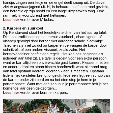
handje, zingen een liedje en de engel deelt snoep uit. De duivel
ziet er angstaanjagend uit. Hij is behaard, heeft een rood gezicht,
een horentje op zijn hoofd en een lange uitgestoken tong. Ook
rammelt hij voortdurend met kettingen.
Lees hier
verder over Mikulas.
2. Karpers en zuurkool
Op Kerstavond staat het feestelijkste diner van het jaar op tafel.
Dit staat traditioneel op het menu: zuurkool-, champignon- of
vissoep gevolgd door karper met aardappelsalade. Sommige
Tsjechen zijn niet zo dol op karper en vervangen de karper door
schnitzels of een andere vissoort, zoals zalm. Het
kerstavonddiner heeft eigen regels. Het kan pas beginnen als
iedereen aan tafel zit. De tafel is gedekt voor een extra persoon
want er kan altijd een onverwachte gast komen. Flessen met bier
en andere dranken staan binnen handbereik want niemand mag
van tafel opstaan voordat iedereen klaar is met eten. Opstaan
tijdens het kersteten brengt ongeluk. Iedereen legt een schub van
de karper onder zijn bord en na het eten stop je hem in je
portemonnee. Want met een schub in je portemonnee heb je het
komende jaar geen geldzorgen...
Lees hier
verder over kerst en karpers.