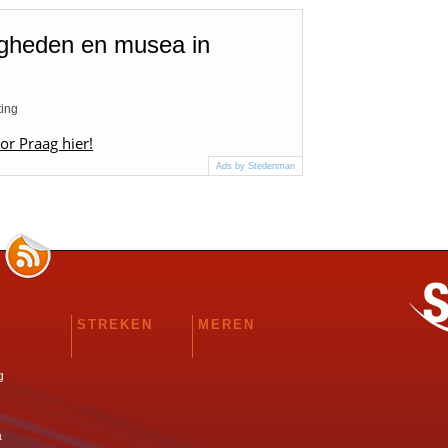
igheden en musea in
ting
or Praag hier!
Ads by Stedenman
STREKEN
MEREN
g
a