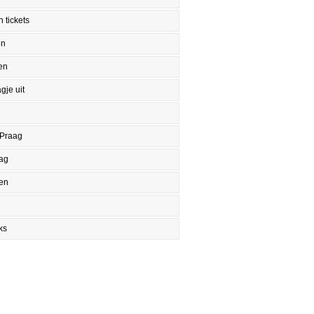
 tickets
en
en
gje uit
 Praag
aag
en
ks