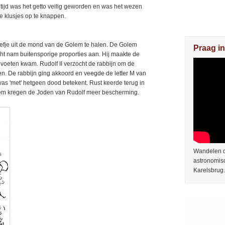
tijd was het getto veilig geworden en was het wezen
e klusjes op te knappen.
efje uit de mond van de Golem te halen. De Golem
Praag in
acht nam buitensporige proporties aan. Hij maakte de
jn voeten kwam. Rudolf II verzocht de rabbijn om de
en. De rabbijn ging akkoord en veegde de letter M van
was 'met' hetgeen dood betekent. Rust keerde terug in
olem kregen de Joden van Rudolf meer bescherming.
Wandelen do
astronomis
Karelsbrug.