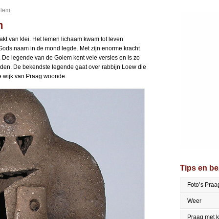
olem
m
kt van klei. Het lemen lichaam kwam tot leven
 Gods naam in de mond legde. Met zijn enorme kracht
. De legende van de Golem kent vele versies en is zo
oden. De bekendste legende gaat over rabbijn Loew die
e wijk van Praag woonde.
Tips en b
Foto’s Praa
Weer
Praag met 