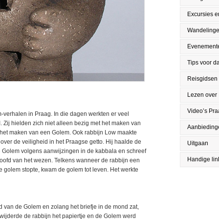
Excursies en
Wandeling
Evenement
Tips voor da
Reisgidsen
Lezen over
Video’s Pr
-verhalen in Praag. In die dagen werkten er veel
. Zij hielden zich niet alleen bezig met het maken van
Aanbieding
or het maken van een Golem. Ook rabbijn Low maakte
over de veiligheid in het Praagse getto. Hij haalde de
Uitgaan
e Golem volgens aanwijzingen in de kabbala en schreef
Handige lin
hoofd van het wezen. Telkens wanneer de rabbijn een
 golem stopte, kwam de golem tot leven. Het werkte
nd van de Golem en zolang het briefje in de mond zat,
wijderde de rabbijn het papiertje en de Golem werd