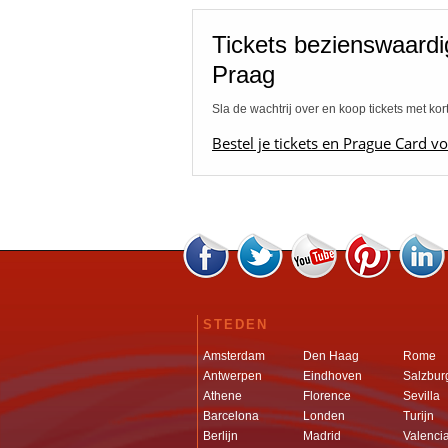
Tickets bezienswaard
Praag
Sla de wachtrij over en koop tickets met kor
Bestel je tickets en Prague Card vo
STEDEN
Amsterdam
Den Haag
Rome
Antwerpen
Eindhoven
Salzbur
Athene
Florence
Sevilla
Barcelona
Londen
Turijn
Berlijn
Madrid
Valenci