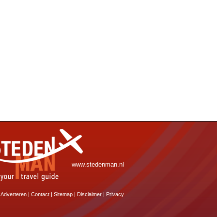
www.stedenman.nl
Adverteren
|
Contact
|
Sitemap
|
Disclaimer
|
Privacy