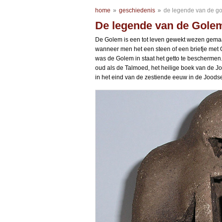
home
»
geschiedenis
»
de legende van de g
De legende van de Gole
De Golem is een tot leven gewekt wezen gemaa
wanneer men het een steen of een briefje met
was de Golem in staat het getto te beschermen
oud als de Talmoed, het heilige boek van de J
in het eind van de zestiende eeuw in de Joods