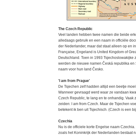
The Czech Republic
Veel landen hebben twee namen die beide erk
alledaags gebruik en een naam in officiële doc
der Nederlander, maar dat staat alleen op en in
Française, Engeland is United Kingdom of Great
Deutschland. Toen in 1993 Tsjechoslowakijke zi
werden de nieuwe namen Česká republika en Sl
naam voor hun land Česko.
'I am from Prague'
De Tsjechen zelf hadden altijd een beetje moei
Wanneer gevraagd werd waar ze vandaan kwamen
Czech Republic, te lang en te onhandig. Vaak 
zeiden: I am from Czech. Maar de Tsjechen voelde
betekent ik ben uit Tsjechisch. (Czech is een b
Czechia
Nu is de officiele korte Engelse naam Czechia.
zoals het Koninkrijk der Nederlanden bestaat 