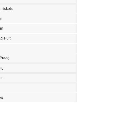
 tickets
en
en
gje uit
 Praag
aag
en
ks