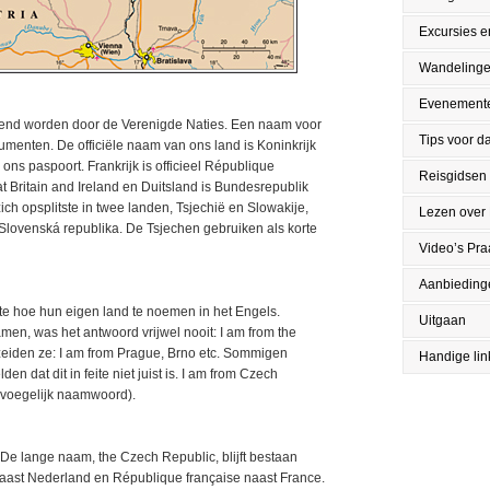
Excursies en
Wandeling
Evenement
end worden door de Verenigde Naties. Een naam voor
Tips voor da
umenten. De officiële naam van ons land is Koninkrijk
 ons paspoort. Frankrijk is officieel République
Reisgidsen
 Britain and Ireland en Duitsland is Bundesrepublik
ch opsplitste in twee landen, Tsjechië en Slowakije,
Lezen over
ovenská republika. De Tsjechen gebruiken als korte
Video’s Pr
Aanbieding
te hoe hun eigen land te noemen in het Engels.
Uitgaan
, was het antwoord vrijwel nooit: I am from the
zeiden ze: I am from Prague, Brno etc. Sommigen
Handige lin
n dat dit in feite niet juist is. I am from Czech
ijvoegelijk naamwoord).
 De lange naam, the Czech Republic, blijft bestaan
naast Nederland en République française naast France.