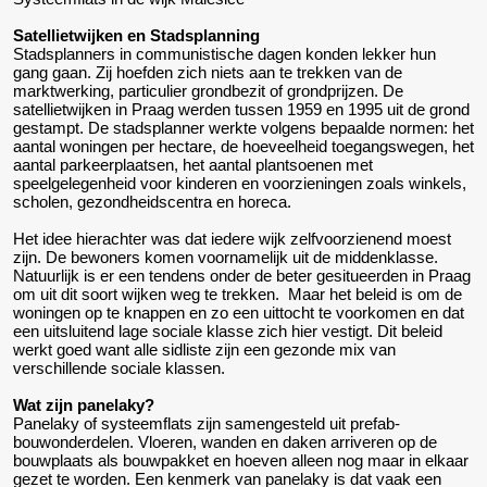
Satellietwijken en Stadsplanning
Stadsplanners in communistische dagen konden lekker hun
gang gaan. Zij hoefden zich niets aan te trekken van de
marktwerking, particulier grondbezit of grondprijzen. De
satellietwijken in Praag werden tussen 1959 en 1995 uit de grond
gestampt. De stadsplanner werkte volgens bepaalde normen: het
aantal woningen per hectare, de hoeveelheid toegangswegen, het
aantal parkeerplaatsen, het aantal plantsoenen met
speelgelegenheid voor kinderen en voorzieningen zoals winkels,
scholen, gezondheidscentra en horeca.
Het idee hierachter was dat iedere wijk zelfvoorzienend moest
zijn. De bewoners komen voornamelijk uit de middenklasse.
Natuurlijk is er een tendens onder de beter gesitueerden in Praag
om uit dit soort wijken weg te trekken. Maar het beleid is om de
woningen op te knappen en zo een uittocht te voorkomen en dat
een uitsluitend lage sociale klasse zich hier vestigt. Dit beleid
werkt goed want alle sidliste zijn een gezonde mix van
verschillende sociale klassen.
Wat zijn panelaky?
Panelaky of systeemflats zijn samengesteld uit prefab-
bouwonderdelen. Vloeren, wanden en daken arriveren op de
bouwplaats als bouwpakket en hoeven alleen nog maar in elkaar
gezet te worden. Een kenmerk van panelaky is dat vaak een