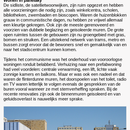
Wonen in panelaky
De sidliste, de satellietwoonwijken, zijn ruim opgezet en hebben
alle voorzieningen die nodig zijn, zoals winkelcentra, scholen,
bibliotheken, zwembaden en bioscopen. Waren de huizenblokken
grauw in communistische dagen, nu hebben ze vrijwel allemaal
een kleurtje gekregen. Ook zijn de meeste gerenoveerd en
voorzien van dubbele beglazing en geisoleerde muren. De grote
open ruimtes tussen de gebouwen zijn nu groengebied met gras,
bomen en struiken. Een uitstekend netwerk van trams, metro en
bussen zorgt ervoor dat de bewoners snel en gemakkelijk van en
naar het stadscentrum kunnen komen.
Tijdens het communisme was het onderhoud van vooroorlogse
woningen ronduit belabberd. Verhuizing naar een prefabwoning
had veel voordelen: centrale verwarming, een lift, lichte vaak
zonnige kamers en balkons. Maar er was ook een nadeel en dat
waren de flinterdunne muren, het doorspoelen van het toilet, radio
en TV waren letterlijk te volgen evenals de gesprekken van de
buren vooral wanneer ze met stemverheffing spraken. Bij de
recente renovaties zijn ook de binnenmuren geisoleerd en van
geluidsoverlast is nauwelijks meer sprake.