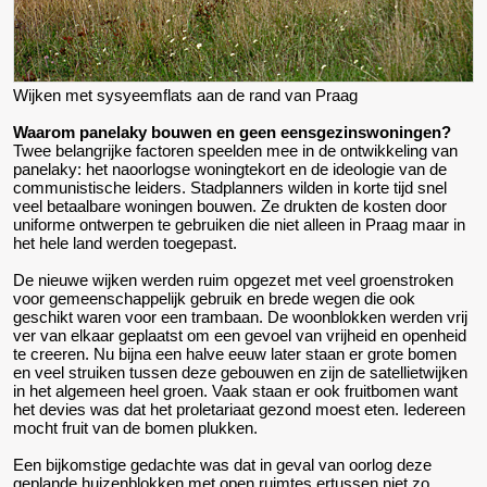
Wijken met sysyeemflats aan de rand van Praag
Waarom panelaky bouwen en geen eensgezinswoningen?
Twee belangrijke factoren speelden mee in de ontwikkeling van
panelaky: het naoorlogse woningtekort en de ideologie van de
communistische leiders. Stadplanners wilden in korte tijd snel
veel betaalbare woningen bouwen. Ze drukten de kosten door
uniforme ontwerpen te gebruiken die niet alleen in Praag maar in
het hele land werden toegepast.
De nieuwe wijken werden ruim opgezet met veel groenstroken
voor gemeenschappelijk gebruik en brede wegen die ook
geschikt waren voor een trambaan. De woonblokken werden vrij
ver van elkaar geplaatst om een gevoel van vrijheid en openheid
te creeren. Nu bijna een halve eeuw later staan er grote bomen
en veel struiken tussen deze gebouwen en zijn de satellietwijken
in het algemeen heel groen. Vaak staan er ook fruitbomen want
het devies was dat het proletariaat gezond moest eten. Iedereen
mocht fruit van de bomen plukken.
Een bijkomstige gedachte was dat in geval van oorlog deze
geplande huizenblokken met open ruimtes ertussen niet zo