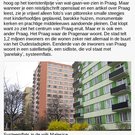
hoog op het toeristenlijstje van wat-gaan-we-zien in Praag. Maar
wanneer je een reistijdschrift openslaat en een artikel over Praag
leest, zie je vrijwel alleen foto's van pittoreske smalle steegjes
met kinderhoofdjes geplaveid, barokke huizen, monumentale
kerken en prachtige middeleeuws aandoende pleinen. Dat klopt
want zo ziet het centrum van Praag eruit. Maar er is ook een
ander Praag. Het Praag waar de Pragenaar woont. De stad telt
1,2 miljoen inwoners en die wonen zeker niet allemaal in de buurt
van het Oudestadsplein. Eenderde van de inwoners van Praag
woont in een satellietwijk, een sidliste, die vol staat met
'panelaky', systeemflats.
Systeemflats in de wijk Malesice