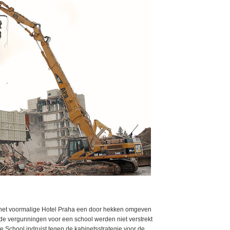
 het voormalige Hotel Praha een door hekken omgeven
igde vergunningen voor een school werden niet verstrekt
 School indruist tegen de kabinetsstrategie voor de