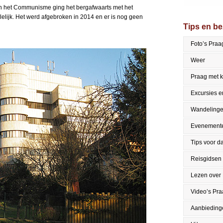
 het Communisme ging het bergafwaarts met het
 lelijk. Het werd afgebroken in 2014 en er is nog geen
Tips en b
Foto’s Praa
Weer
Praag met 
Excursies en
Wandeling
Evenement
Tips voor da
Reisgidsen
Lezen over
Video’s Pr
Aanbieding