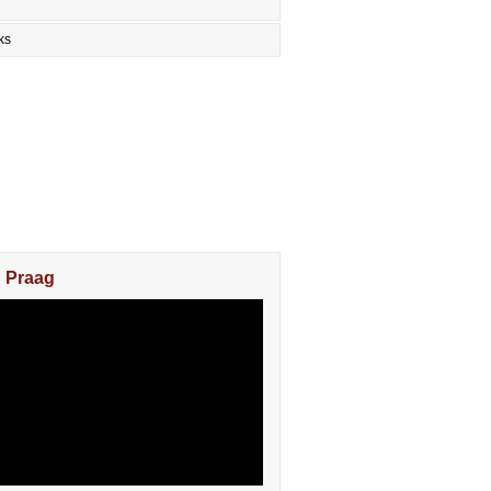
ks
n Praag