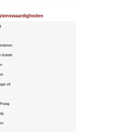
ezienswaardigheden
g
kinderen
 tickets
en
en
gje uit
 Praag
aag
en