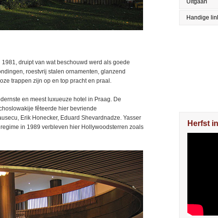
Uitgaan
Handige lin
 1981, druipt van wat beschouwd werd als goede
ndingen, roestvrij stalen ornamenten, glanzend
ze trappen zijn op en top pracht en praal.
odernste en meest luxueuze hotel in Praag. De
choslowakije fêteerde hier bevriende
usecu, Erik Honecker, Eduard Shevardnadze. Yasser
Herfst i
regime in 1989 verbleven hier Hollywoodsterren zoals