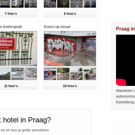
7 foto's
6 foto's
n Anthropoid
Kunst op straat
Praag in
11 foto's
10 foto's
Wandelen do
astronomis
Karelsbrug.
 hotel in Praag?
 en en kun je gratis annuleren