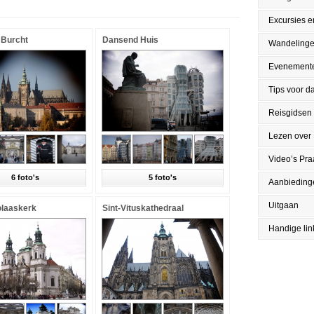
Excursies en
 Burcht
Dansend Huis
Wandeling
Evenement
Tips voor da
Reisgidsen
Lezen over
Video’s Pr
6 foto's
5 foto's
Aanbieding
Uitgaan
olaaskerk
Sint-Vituskathedraal
Handige lin