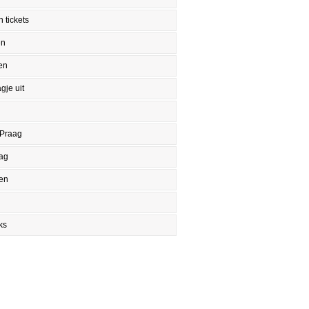
 tickets
en
en
gje uit
 Praag
aag
en
ks