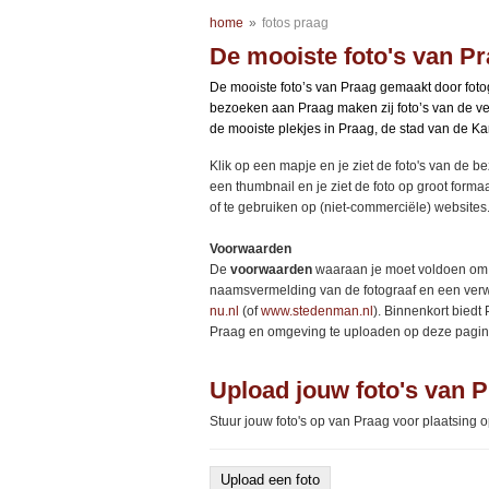
home
»
fotos praag
De mooiste foto's van P
De mooiste foto’s van Praag gemaakt door fo
bezoeken aan Praag maken zij foto’s van de
de mooiste plekjes in Praag, de stad van de K
Klik op een mapje en je ziet de foto's van de b
een thumbnail en je ziet de foto op groot forma
of te gebruiken op (niet-commerciële) websites
Voorwaarden
De
voorwaarden
waaraan je moet voldoen om d
naamsvermelding van de fotograaf en een verwij
nu.nl
(of
www.stedenman.nl
). Binnenkort biedt
Praag en omgeving te uploaden op deze pagin
Upload jouw foto's van P
Stuur jouw foto's op van Praag voor plaatsing 