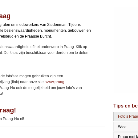
raag
tografen en medewerkers van Stedenman. Tijdens
 vele bezienswaardigheden, monumenten, gebouwen en
arelsbrug en de Praagse Burcht.
ezienswaardigheid of het onderwerp in Praag. Klik op
at. De foto's zijn beschikbaar voor derden om te delen
.
e foto's te mogen gebruiken zijn een
zing (link) naar onze site:
www.praag-
 Praag-Nu ook de mogelijkheid om jouw foto’s van
a!
Tips en b
raag!
Foto’s Praa
op Praag-Nu.nl!
Weer
Praag met 