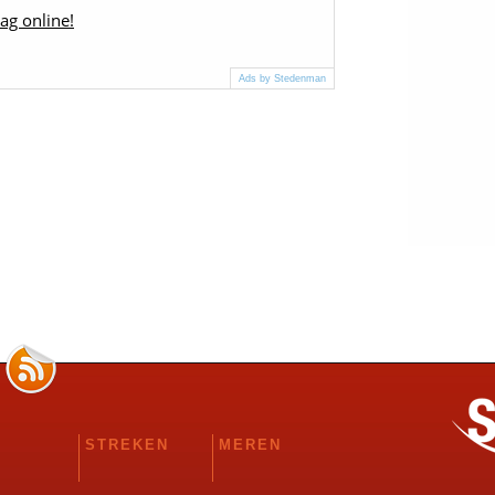
ag online!
Ads by Stedenman
STREKEN
MEREN