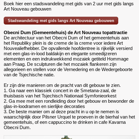
Boek hier een stadswandeling met gids van 2 uur met gids langs
Art Nouveau gebouwen
Stadswandeling met gids langs Art Nouveau gebouwen
Obecni Dum (Gemeentehuis) de Art Nouveau topattractie
De architectuur van het Obecni Dum of het gemeentehuis aan
het Republiky plein is de creme de la creme voor iedere Art
Nouvealiefhebber. De opvallende hoofdentree is rijkelijk versierd
met een glas-in-lood baldakijn en elegante smeedijzeren
elementen en een indrukwekkend mozaiek getiteld Hommage
aan Praag. De sculpturen die het mozaiek flankeren zijn
allegorieen en stellen voor de Vernedering en de Wedergeboorte
van de Tsjechische natie.
Er zijn drie manieren om de pracht van dit gebouw te zien.
1. Ga naar een klassiek concert in de Smetana-zaal, de
thuisbasis van het Tsjechisch Nationaal Symfonieorkest
2. Ga mee met een rondleiding door het gebouw en bewonder de
glas-in-loodramen en sierlijke decoraties
3. De beste manier om al deze pracht in u op te nemen is
waarschijnlijk door Pilsner Urquel te proeven in de bierhal van het
gemeentehuis, of een cappuccino te drinken in cafe Kavarna
Obecni Dum.