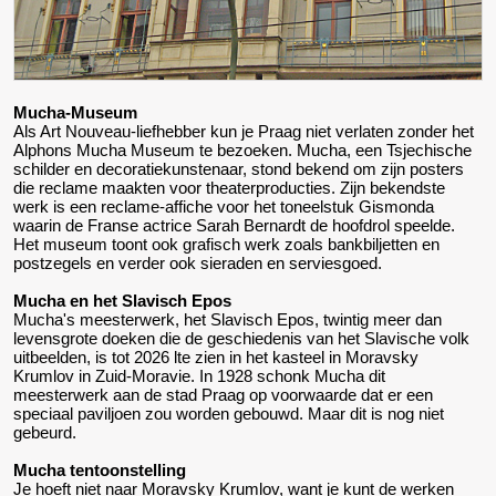
Mucha-Museum
Als Art Nouveau-liefhebber kun je Praag niet verlaten zonder het
Alphons Mucha Museum te bezoeken. Mucha, een Tsjechische
schilder en decoratiekunstenaar, stond bekend om zijn posters
die reclame maakten voor theaterproducties. Zijn bekendste
werk is een reclame-affiche voor het toneelstuk Gismonda
waarin de Franse actrice Sarah Bernardt de hoofdrol speelde.
Het museum toont ook grafisch werk zoals bankbiljetten en
postzegels en verder ook sieraden en serviesgoed.
Mucha en het Slavisch Epos
Mucha's meesterwerk, het Slavisch Epos, twintig meer dan
levensgrote doeken die de geschiedenis van het Slavische volk
uitbeelden, is tot 2026 lte zien in het kasteel in Moravsky
Krumlov in Zuid-Moravie. In 1928 schonk Mucha dit
meesterwerk aan de stad Praag op voorwaarde dat er een
speciaal paviljoen zou worden gebouwd. Maar dit is nog niet
gebeurd.
Mucha tentoonstelling
Je hoeft niet naar Moravsky Krumlov, want je kunt de werken