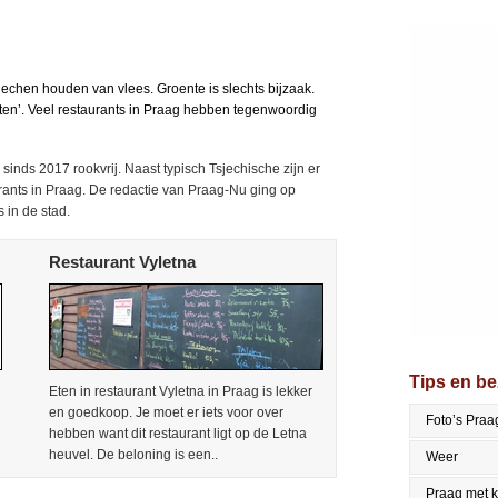
jechen houden van vlees. Groente is slechts bijzaak.
ten’. Veel restaurants in Praag hebben tegenwoordig
n sinds 2017 rookvrij. Naast typisch Tsjechische zijn er
rants in Praag. De redactie van Praag-Nu ging op
 in de stad.
Restaurant Vyletna
Tips en b
Eten in restaurant Vyletna in Praag is lekker
en goedkoop. Je moet er iets voor over
Foto’s Praa
hebben want dit restaurant ligt op de Letna
heuvel. De beloning is een..
Weer
Praag met 