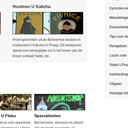
Hostinec U Kalicha
Excursies en
Wandeling
Evenement
Tips voor da
Proef gerechten uit de Boheemse keuken in
restaurant U Kalicha in Praag. Dit restaurant
Reisgidsen
speelt een belangrijke rol in het leven van de
Lezen over
brave soldaat Svejk, de..
Video’s Pr
Aanbieding
Uitgaan
Handige lin
l U Fleku
Specialiteiten
ds je ook openslaat,
Becherovka, slivovice en absint