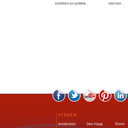
schilders en politiek..
met een..
STEDEN
Amsterdam
Den Haag
Rome