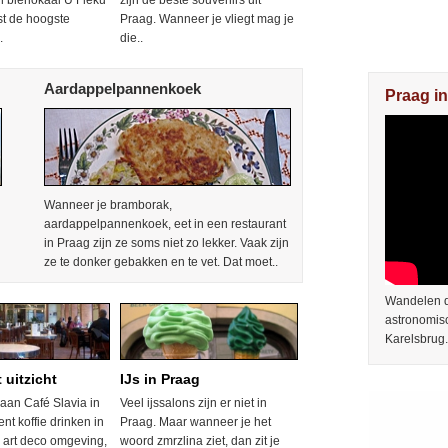
n bierlokaal U Fleku
zijn de beste souvenirs uit
ast de hoogste
Praag. Wanneer je vliegt mag je
.
die..
Aardappelpannenkoek
Praag in
Wanneer je bramborak,
aardappelpannenkoek, eet in een restaurant
in Praag zijn ze soms niet zo lekker. Vaak zijn
ze te donker gebakken en te vet. Dat moet..
Wandelen do
astronomis
Karelsbrug.
 uitzicht
IJs in Praag
aan Café Slavia in
Veel ijssalons zijn er niet in
nt koffie drinken in
Praag. Maar wanneer je het
le art deco omgeving,
woord zmrzlina ziet, dan zit je