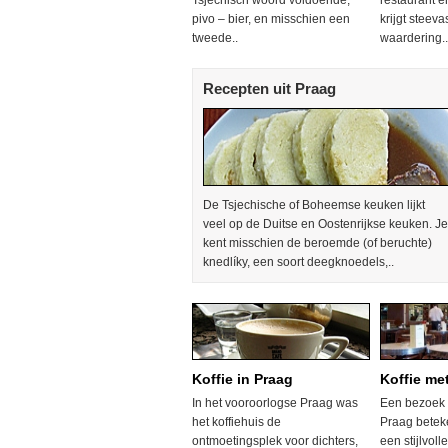
Tsjechisch woord voldoende;
restaurant e
pivo – bier, en misschien een
krijgt steev
tweede..
waardering..
Recepten uit Praag
De Tsjechische of Boheemse keuken lijkt
veel op de Duitse en Oostenrijkse keuken. Je
kent misschien de beroemde (of beruchte)
knedlíky, een soort deegknoedels,..
Koffie in Praag
Koffie met
In het vooroorlogse Praag was
Een bezoek 
het koffiehuis de
Praag beteke
ontmoetingsplek voor dichters,
een stijlvol