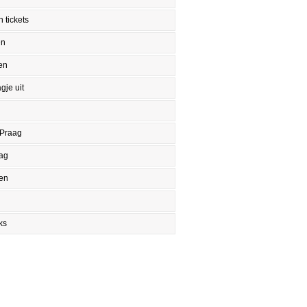
 tickets
en
en
gje uit
 Praag
aag
en
ks