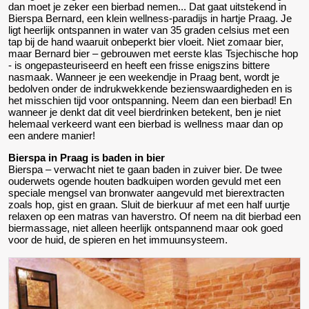
dan moet je zeker een bierbad nemen... Dat gaat uitstekend in
Bierspa Bernard, een klein wellness-paradijs in hartje Praag. Je
ligt heerlijk ontspannen in water van 35 graden celsius met een
tap bij de hand waaruit onbeperkt bier vloeit. Niet zomaar bier,
maar Bernard bier – gebrouwen met eerste klas Tsjechische hop
- is ongepasteuriseerd en heeft een frisse enigszins bittere
nasmaak. Wanneer je een weekendje in Praag bent, wordt je
bedolven onder de indrukwekkende bezienswaardigheden en is
het misschien tijd voor ontspanning. Neem dan een bierbad! En
wanneer je denkt dat dit veel bierdrinken betekent, ben je niet
helemaal verkeerd want een bierbad is wellness maar dan op
een andere manier!
Bierspa in Praag is baden in bier
Bierspa – verwacht niet te gaan baden in zuiver bier. De twee
ouderwets ogende houten badkuipen worden gevuld met een
speciale mengsel van bronwater aangevuld met bierextracten
zoals hop, gist en graan. Sluit de bierkuur af met een half uurtje
relaxen op een matras van haverstro. Of neem na dit bierbad een
biermassage, niet alleen heerlijk ontspannend maar ook goed
voor de huid, de spieren en het immuunsysteem.