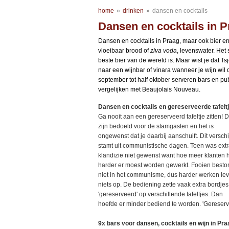
home
»
drinken
»
dansen en cocktails
Dansen en cocktails in 
Dansen en cocktails in Praag, maar ook bier e
vloeibaar brood of
ziva
voda
, levenswater. Het s
beste bier van de wereld is. Maar wist je dat Tsj
naar een wijnbar of vinara wanneer je wijn wil
september tot half oktober serveren bars en pub
vergelijken met Beaujolais Nouveau.
Dansen en cocktails en gereserveerde tafelt
Ga nooit aan een gereserveerd tafeltje zitten! D
zijn bedoeld voor de stamgasten en het is
ongewenst dat je daarbij aanschuift. Dit verschi
stamt uit communistische dagen. Toen was ext
klandizie niet gewenst want hoe meer klanten 
harder er moest worden gewerkt. Fooien best
niet in het communisme, dus harder werken le
niets op. De bediening zette vaak extra bordje
'gereserveerd' op verschillende tafeltjes. Dan
hoefde er minder bediend te worden. 'Gereservee
9x bars voor dansen, cocktails en wijn in Pra