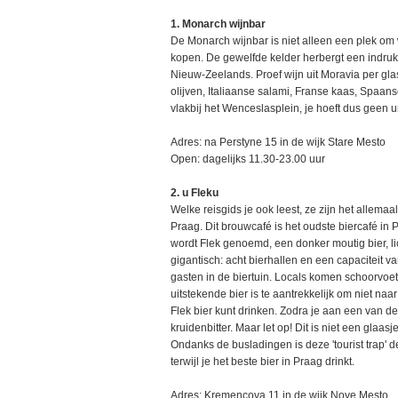
1. Monarch wijnbar
De Monarch wijnbar is niet alleen een plek om w
kopen. De gewelfde kelder herbergt een indruk
Nieuw-Zeelands. Proef wijn uit Moravia per glas
olijven, Italiaanse salami, Franse kaas, Spaans
vlakbij het Wenceslasplein, je hoeft dus geen 
Adres: na Perstyne 15 in de wijk Stare Mesto
Open: dagelijks 11.30-23.00 uur
2. u Fleku
Welke reisgids je ook leest, ze zijn het allemaal
Praag. Dit brouwcafé is het oudste biercafé in 
wordt Flek genoemd, een donker moutig bier, l
gigantisch: acht bierhallen en een capaciteit 
gasten in de biertuin. Locals komen schoorvoe
uitstekende bier is te aantrekkelijk om niet naa
Flek bier kunt drinken. Zodra je aan een van de 
kruidenbitter. Maar let op! Dit is niet een glaa
Ondanks de busladingen is deze 'tourist trap' 
terwijl je het beste bier in Praag drinkt.
Adres: Kremencova 11 in de wijk Nove Mesto