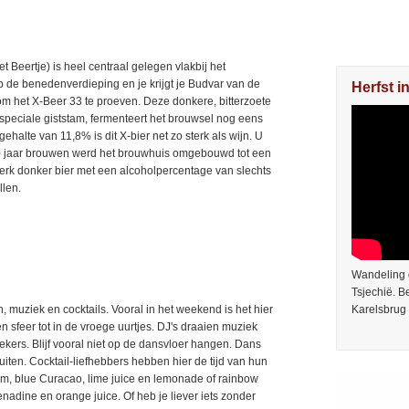
t Beertje) is heel centraal gelegen vlakbij het
op de benedenverdieping en je krijgt je Budvar van de
Herfst i
m het X-Beer 33 te proeven. Deze donkere, bitterzoete
n speciale giststam, fermenteert het brouwsel nog eens
halte van 11,8% is dit X-bier net zo sterk als wijn. U
500 jaar brouwen werd het brouwhuis omgebouwd tot een
terk donker bier met een alcoholpercentage van slechts
llen.
Wandeling 
Tsjechië. 
muziek en cocktails. Vooral in het weekend is het hier
Karelsbrug 
 sfeer tot in de vroege uurtjes. DJ's draaien muziek
ekers. Blijf vooral niet op de dansvloer hangen. Dans
uiten. Cocktail-liefhebbers hebben hier de tijd van hun
rum, blue Curacao, lime juice en lemonade of rainbow
enadine en orange juice. Of heb je liever iets zonder