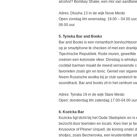
alcohol? Bombay Shake, een mix van aardbei
Adres: Dlouha 13 in de wijk Nove Mesto
Open zondag t/m woensdag: 19.00 – 04.00 uur, 
06.00 uur.
5. Tynska Bar and Books
Bar and Books is een romantisch toevluchtsoord
op je smartphone te checken of met een drankj
Tsjechische Republiek. Rode muren, gewelfde p
creëren een koloniale sfeer. Dinsdag is whisky
cocktail barman maakt de meest verrassende c
favorieten zoals gin en tonic. Geniet van siga
Neem Russische wodka bij je club sandwich terw
soundtrack. Bar and books zit in het centrum v
Adres: Tynska 19 in de wijk Stare Mesto
Open: donderdag t/m zaterdag 17.00-04.00 uur
6. Kozicka Bar
Kozicka ligt dicht bij het Oude Stadsplein en is
bezocht door toeristen en locals. Kies hier je f
Krusovice of Pilsner Urquell, de koning onder d
shotjes, zoals Becherovka, een kruidenbitter ui