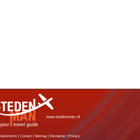
www.stedenman.nl
Adverteren
|
Contact
|
Sitemap
|
Disclaimer
|
Privacy