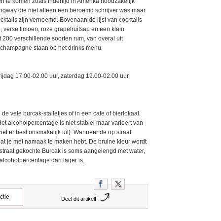
te komen zoals indertijd in Amerika noodzakelijk
ngway die niet alleen een beroemd schrijver was maar
ktails zijn vernoemd. Bovenaan de lijst van cocktails
 verse limoen, roze grapefruitsap en een klein
200 verschillende soorten rum, van overal uit
n champagne staan op het drinks menu.
jdag 17.00-02.00 uur, zaterdag 19.00-02.00 uur,
 de vele burcak-stalletjes of in een cafe of bierlokaal.
Het alcoholpercentage is niet stabiel maar varieert van
ziet er best onsmakelijk uit). Wanneer de op straat
 dat je met namaak te maken hebt. De bruine kleur wordt
straat gekochte Burcak is soms aangelengd met water,
et alcoholpercentage dan lager is.
ctie
Deel dit artikel!