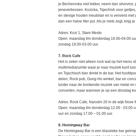
je Becherovka niet lekker, neem dan
slivovice
,
jeneverbessen. Kozicka, Tsjechish voor geitjes
en stevige houten meubilair en is versierd met g
dan een halve liter pul. Als je niets zegt, krijg je
Adres: Kozi 1, Stare Mesto
Open: maandag t/m donderdag 16.00-04.00 uur, 
zondag 19.00-03.00 uur.
7. Rock Cafe
Het is zeker niet alleen rock wat op het menu s
multimediaruimte waar je naar muziek kunt luiste
en Tsjechisch bier drinkt in de bar. Het hoofdpo
delen; Rock pub, Gung-Ho winkel, bar en concert
luister naar de bonkende muziek van metal en r
concerten, maar wanneer je op een dinsdag komt
Adres: Rock Cafe, Narodni 20 in de wijk Nove 
Open: maandag t/m donderdag 12.00 - 03.00 uur
uur en zondag 17.00 – 01.00 uur.
8. Hemingway Bar
De Hemingway Bar is een klassieke bar geinsp