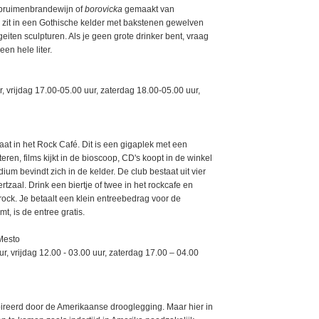
 pruimenbrandewijn of
borovicka
gemaakt van
, zit in een Gothische kelder met bakstenen gewelven
eiten sculpturen. Als je geen grote drinker bent, vraag
 een hele liter.
vrijdag 17.00-05.00 uur, zaterdag 18.00-05.00 uur,
taat in het Rock Café. Dit is een gigaplek met een
ren, films kijkt in de bioscoop, CD's koopt in de winkel
dium bevindt zich in de kelder. De club bestaat uit vier
zaal. Drink een biertje of twee in het rockcafe en
ock. Je betaalt een klein entreebedrag voor de
, is de entree gratis.
Mesto
, vrijdag 12.00 - 03.00 uur, zaterdag 17.00 – 04.00
ireerd door de Amerikaanse drooglegging. Maar hier in