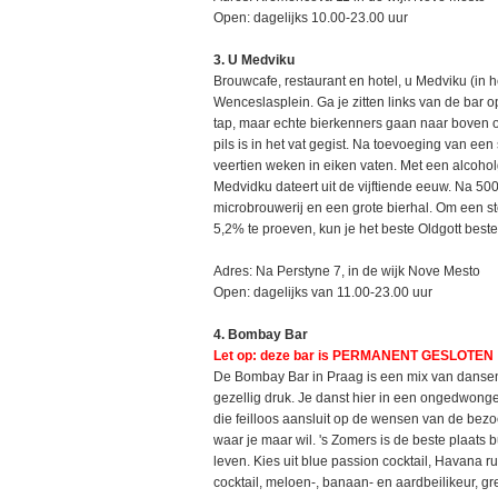
Open: dagelijks 10.00-23.00 uur
3. U Medviku
Brouwcafe, restaurant en hotel, u Medviku (in he
Wenceslasplein. Ga je zitten links van de bar 
tap, maar echte bierkenners gaan naar boven o
pils is in het vat gegist. Na toevoeging van ee
veertien weken in eiken vaten. Met een alcoholge
Medvidku dateert uit de vijftiende eeuw. Na 
microbrouwerij en een grote bierhal. Om een s
5,2% te proeven, kun je het beste Oldgott beste
Adres: Na Perstyne 7, in de wijk Nove Mesto
Open: dagelijks van 11.00-23.00 uur
4. Bombay Bar
Let op: deze bar is PERMANENT GESLOTEN
De Bombay Bar in Praag is een mix van dansen, 
gezellig druk. Je danst hier in een ongedwongen
die feilloos aansluit op de wensen van de bezo
waar je maar wil. 's Zomers is de beste plaats b
leven. Kies uit blue passion cocktail, Havana 
cocktail, meloen-, banaan- en aardbeilikeur, gr