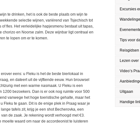
Excursies en
ijn te drinken, het is ook de beste plaats om wijn te
Wandeling
wekkende selectie wijnen, variërend van Tsjechisch tot
 of fles. Het verleidelijke hapjesmenu bestaat uit tapas,
Evenement
e chorizo en Noorse zalm. Deze wijnbar ligt centraal en
uren te lopen om er te komen.
Tips voor da
Reisgidsen
Lezen over
Video’s Pr
 erover eens: u Fleku is het de beste bierlokaal in
Praag, en dateert uit de vijftiende eeuw. Hun brouwsel
Aanbieding
ichtzurig met een warme nasmaak. U Fleku is een
van 1200 bezoekers. Dan is er ook nog ruimte voor 500
Uitgaan
tend vanwege het hoge toeristische gehalte, maar het
Handige lin
r u Fleku te gaan. Dit is de enige plek in Praag waar je
lange tafels zit, krijg je een shot Becherovka, een
sje van de zaak. Je rekening wordt verhoogd met €3.
de moeite waard om naar de accordeonist te luisteren