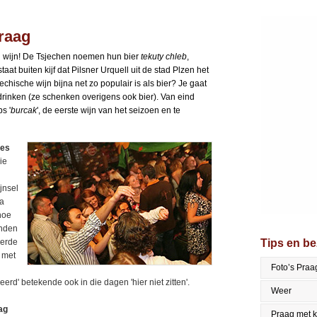
Praag
n wijn! De Tsjechen noemen hun bier
tekuty chleb
,
taat buiten kijf dat Pilsner Urquell uit de stad Plzen het
echische wijn bijna net zo populair is als bier? Je gaat
 drinken (ze schenken overigens ook bier). Van eind
s '
burcak
', de eerste wijn van het seizoen en te
jes
ie
jnsel
ra
hoe
onden
verde
Tips en b
s met
Foto’s Praa
rd' betekende ook in die dagen 'hier niet zitten'.
Weer
ag
Praag met 