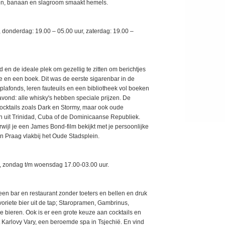
en, banaan en slagroom smaakt hemels.
donderdag: 19.00 – 05.00 uur, zaterdag: 19.00 –
 en de ideale plek om gezellig te zitten om berichtjes
e en een boek. Dit was de eerste sigarenbar in de
lafonds, leren fauteuils en een bibliotheek vol boeken
avond: alle whisky's hebben speciale prijzen. De
ocktails zoals Dark en Stormy, maar ook oude
ren uit Trinidad, Cuba of de Dominicaanse Republiek.
ijl je een James Bond-film bekijkt met je persoonlijke
an Praag vlakbij het Oude Stadsplein.
, zondag t/m woensdag 17.00-03.00 uur.
 een bar en restaurant zonder toeters en bellen en druk
avoriete bier uit de tap; Staropramen, Gambrinus,
e bieren. Ook is er een grote keuze aan cocktails en
t Karlovy Vary, een beroemde spa in Tsjechië. En vind