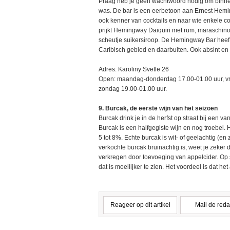
Praag heb je geen wachtwoord nodig om binnen 
was. De bar is een eerbetoon aan Ernest Hemi
ook kenner van cocktails en naar wie enkele coc
prijkt Hemingway Daiquiri met rum, maraschino,
scheutje suikersiroop. De Hemingway Bar heeft 
Caribisch gebied en daarbuiten. Ook absint e
Adres: Karoliny Svetle 26
Open: maandag-donderdag 17.00-01.00 uur, vri
zondag 19.00-01.00 uur.
9. Burcak, de eerste wijn van het seizoen
Burcak drink je in de herfst op straat bij een van
Burcak is een halfgegiste wijn en nog troebel. 
5 tot 8%. Echte burcak is wit- of geelachtig (en 
verkochte burcak bruinachtig is, weet je zeker
verkregen door toevoeging van appelcider. Op 
dat is moeilijker te zien. Het voordeel is dat h
Reageer op dit artikel
Mail de reda