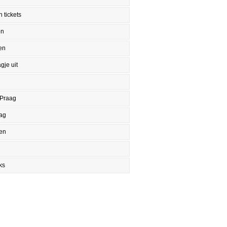
 tickets
en
en
gje uit
 Praag
aag
en
ks